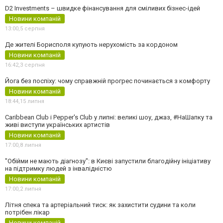
D2 Investments – швидке фінансування для сміливих бізнес-ідей
Новини компаній
13:00,
5 серпня
Де жителі Борисполя купують нерухомість за кордоном
Новини компаній
16:42,
3 серпня
Йога без поспіху: чому справжній прогрес починається з комфорту
Новини компаній
18:44,
15 липня
Caribbean Club і Pepper's Club у липні: великі шоу, джаз, #НаШапку та
живі виступи українських артистів
Новини компаній
17:00,
8 липня
"Обійми не мають діагнозу": в Києві запустили благодійну ініціативу
на підтримку людей з інвалідністю
Новини компаній
17:00,
2 липня
Літня спека та артеріальний тиск: як захистити судини та коли
потрібен лікар
Новини компаній