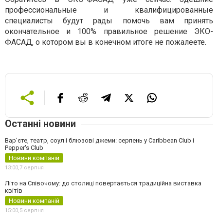
профессиональные и квалифицированные
специалисты будут рады помочь вам принять
окончательное и 100% правильное решение ЭКО-
ФАСАД, о котором вы в конечном итоге не пожалеете.
Останні новини
Вар’єте, театр, соул і блюзові джеми: серпень у Caribbean Club і
Pepper's Club
Новини компаній
13:00,
7 серпня
Літо на Співочому: до столиці повертається традиційна виставка
квітів
Новини компаній
15:00,
5 серпня