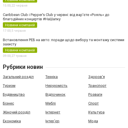
15:00,
22 червня
Caribbean Club і Pepper's Club у червні: від вар'єте «Рояль» до
благодійних концертів #НаШапку
Новини компаній
17:00,
5 червня
Встановлення РЕБ на авто: поради щодо вибору та монтажу системи
захисту
Новини компаній
09:00,
27 травня
Рубрики новин
Загальний розділ
Техніка
Здоров'я
Туризм
Нерухомість
Транспорт
Будівництво
Відпочинок
Розваги
Бізнес
Меблі
Спорт
Жіночий розділ
Інтернет
Культура
Економіка
Інтер'єр
Мода