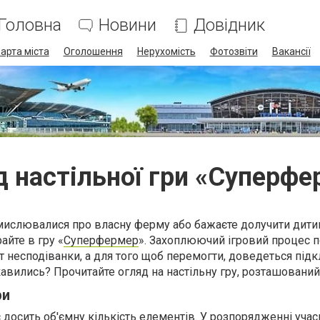
Головна
Новини
Довідник
арта міста
Оголошення
Нерухомість
Фотозвіти
Вакансії
д настільної гри «Суперфе
мислювалися про власну ферму або бажаєте долучити дити
айте в гру «
Суперфермер
». Захоплюючий ігровий процес п
несподіванки, а для того щоб перемогти, доведеться під
ікавились? Прочитайте огляд на настільну гру, розташовани
ри
 досить об'ємну кількість елементів. У розпорядженні учас