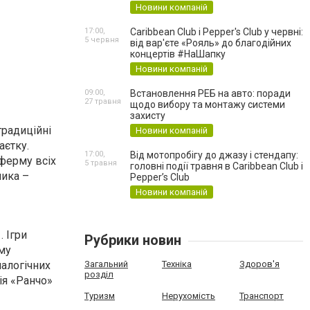
Новини компаній
17:00,
Caribbean Club і Pepper's Club у червні:
5 червня
від вар'єте «Рояль» до благодійних
концертів #НаШапку
Новини компаній
09:00,
Встановлення РЕБ на авто: поради
27 травня
щодо вибору та монтажу системи
захисту
традиційні
Новини компаній
аєтку.
17:00,
Від мотопробігу до джазу і стендапу:
 ферму всіх
5 травня
головні події травня в Caribbean Club і
лика –
Pepper’s Club
Новини компаній
. Ігри
Рубрики новин
му
налогічних
Загальний
Техніка
Здоров'я
розділ
ія «Ранчо»
Туризм
Нерухомість
Транспорт