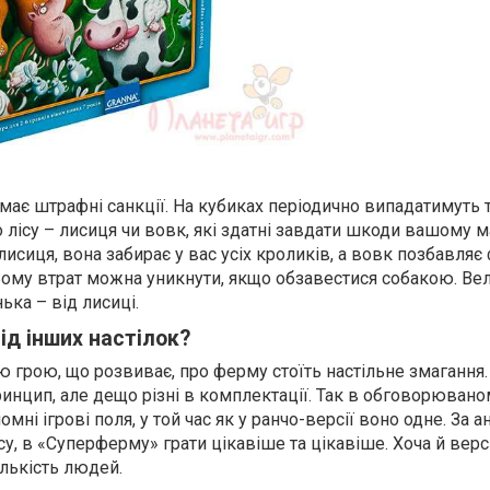
має штрафні санкції. На кубиках періодично випадатимуть 
лісу – лисиця чи вовк, які здатні завдати шкоди вашому м
исиця, вона забирає у вас усіх кроликів, а вовк позбавляє
цьому втрат можна уникнути, якщо обзавестися собакою. Ве
ька – від лисиці.
від інших настілок?
 грою, що розвиває, про ферму стоїть настільне змагання. 
инцип, але дещо різні в комплектації. Так в обговорювано
омні ігрові поля, у той час як у ранчо-версії воно одне. За а
у, в «Суперферму» грати цікавіше та цікавіше. Хоча й верс
ількість людей.