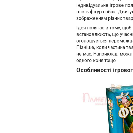
індивідуальне ігрове поле
шість фігур собак. Двигу
зображенням різних твари
Ідея полягає в тому, щоб
встановлюють, що учасни
оголошується переможцем
Пізніше, коли частина тв
не має. Наприклад, можли
одного коня тощо.
Особливості ігрово