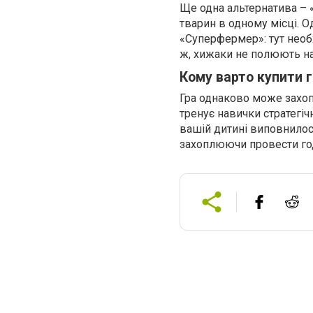
Ще одна альтернатива – 
тварин в одному місці. О
«Суперфермер»: тут необх
ж, хижаки не полюють на
Кому варто купити 
Гра однаково може захопи
тренує навички стратегіч
вашій дитині виповнилос
захоплюючи провести го