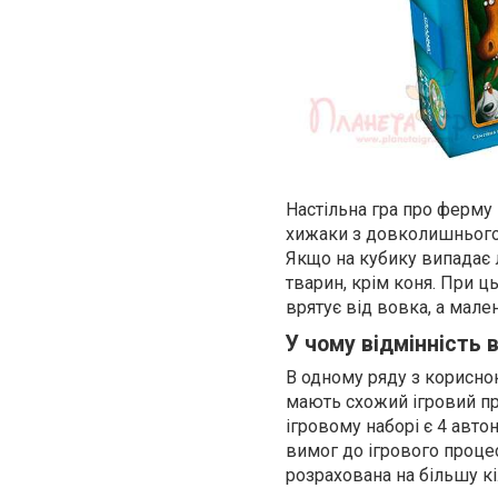
Настільна гра про ферму 
хижаки з довколишнього 
Якщо на кубику випадає л
тварин, крім коня. При 
врятує від вовка, а мален
У чому відмінність 
В одному ряду з корисною
мають схожий ігровий пр
ігровому наборі є 4 автон
вимог до ігрового процес
розрахована на більшу к