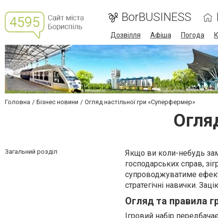
BorBUSINESS
Дозвілля
Афіша
Погода
К
Головна
Бізнес новини
Огляд настільної гри «Суперфермер»
Огля
Загальний розділ
Якщо ви коли-небудь за
господарських справ, зігр
супроводжуватиме ефект 
стратегічні навички. Зац
Огляд та правила г
Ігровий набір передбачає