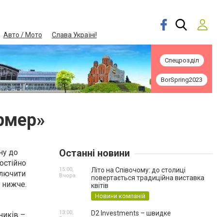
Авто / Мото
Слава Україні!
Спецрозділ
BorSpring2023
рмер»
Останні новини
ну до
остійно
15:00,
Літо на Співочому: до столиці
ключити
Вчора
повертається традиційна виставка
й нижче.
квітів
Новини компаній
13:00,
D2 Investments – швидке
ників –