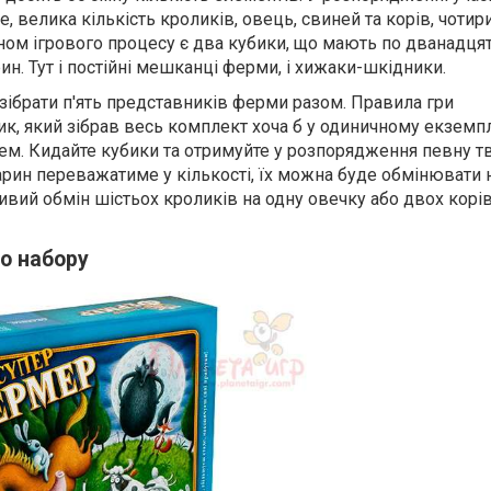
, велика кількість кроликів, овець, свиней та корів, чотири
ном ігрового процесу є два кубики, що мають по дванадцят
н. Тут і постійні мешканці ферми, і хижаки-шкідники.
 зібрати п'ять представників ферми разом. Правила гри
к, який зібрав весь комплект хоча б у одиничному екземпл
. Кидайте кубики та отримуйте у розпорядження певну тв
арин переважатиме у кількості, їх можна буде обмінювати н
вий обмін шістьох кроликів на одну овечку або двох корів
го набору