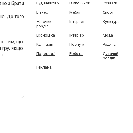
дно зібрати
Будівництво
Відпочинок
Розваги
Бізнес
Меблі
Спорт
лю. До того
Жіночий
Інтернет
Культура
розділ
Економіка
Інтер'єр
Мода
ою тим, що
Кулінарія
Послуги
Родина
 гру, якщо
Подорожі
Робота
Дитячий
 і
розділ
Реклама