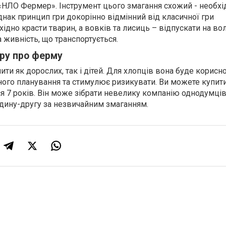
«НЛО Фермер». Інструмент цього змагання схожий - необхі
днак принцип гри докорінно відмінний від класичної гри
ідно красти тварин, а вовків та лисиць – відпускати на во
 живність, що транспортується.
гру про ферму
ти як дорослих, так і дітей. Для хлопців вона буде корисн
ного планування та стимулює ризикувати. Ви можете купити
я 7 років. Він може зібрати невелику компанію однодумців
дину-другу за незвичайним змаганням.