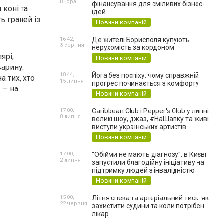
Вчора
фінансування для сміливих бізнес-
 коні та
ідей
ь граней із
Новини компаній
16:42,
Де жителі Борисполя купують
3 серпня
нерухомість за кордоном
ярі,
Новини компаній
арину.
18:44,
Йога без поспіху: чому справжній
а тих, хто
15 липня
прогрес починається з комфорту
 – на
Новини компаній
17:00,
Caribbean Club і Pepper's Club у липні:
8 липня
великі шоу, джаз, #НаШапку та живі
виступи українських артистів
Новини компаній
17:00,
"Обійми не мають діагнозу": в Києві
2 липня
запустили благодійну ініціативу на
підтримку людей з інвалідністю
Новини компаній
15:00,
Літня спека та артеріальний тиск: як
22 червня
захистити судини та коли потрібен
лікар