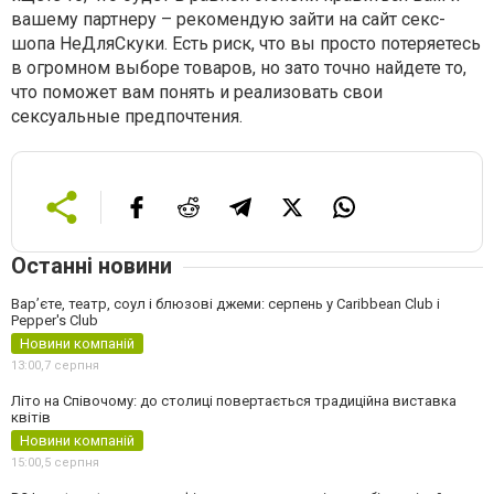
вашему партнеру – рекомендую зайти на сайт секс-
шопа НеДляСкуки. Есть риск, что вы просто потеряетесь
в огромном выборе товаров, но зато точно найдете то,
что поможет вам понять и реализовать свои
сексуальные предпочтения.
Останні новини
Вар’єте, театр, соул і блюзові джеми: серпень у Caribbean Club і
Pepper's Club
Новини компаній
13:00,
7 серпня
Літо на Співочому: до столиці повертається традиційна виставка
квітів
Новини компаній
15:00,
5 серпня