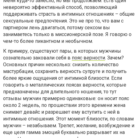
Меня куда-то занесло, но мы продолжаем. Есть один
невероятно эффективный способ, позволяющий
поддерживать страсть в интимных отношениях – общие
сексуальные предпочтения. Это не про то, что вам с
партнером лень двигаться, потому сексом вы
занимаетесь только в миссионерской позе. Я говорю о
чем-то более пикантном и необычном.
К примеру, существуют пары, в которых мужчины
сознательно заковали себя в
пояс верности
. Зачем?
Основных причин несколько: снизить количество
мастурбации, сохранить верность супруге и получить
более яркие ощущения от интимной близости. Если
говорить о металлических поясах верности, которые
предназначены для длительного ношения, то тут
отзывы мужчин примерно одинаковые: он носит пояс
около 2 недель, по прошествии этого времени жена
снимает девайс и разрешает ему вступить с ней в
интимные отношения. Этот момент близости, по словам
мужчин – незабываем. Трепет, желание, возбуждение и
еще целя гамма эмоций буквально разрывает их на