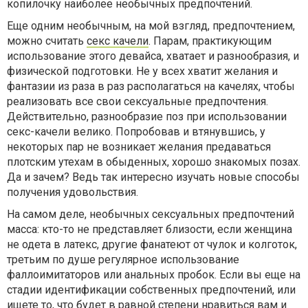
копилочку наиболее необычных предпочтений.
Еще одним необычным, на мой взгляд, предпочтением,
можно считать
секс качели
. Парам, практикующим
использование этого девайса, хватает и разнообразия, и
физической подготовки. Не у всех хватит желания и
фантазии из раза в раз располагаться на качелях, чтобы
реализовать все свои сексуальные предпочтения.
Действительно, разнообразие поз при использовании
секс-качели велико. Попробовав и втянувшись, у
некоторых пар не возникает желания предаваться
плотским утехам в обыденных, хорошо знакомых позах.
Да и зачем? Ведь так интересно изучать новые способы
получения удовольствия.
На самом деле, необычных сексуальных предпочтений
масса: кто-то не представляет близости, если женщина
не одета в латекс, другие фанатеют от чулок и колготок,
третьим по душе регулярное использование
фаллоимитаторов или анальных пробок. Если вы еще на
стадии идентификации собственных предпочтений, или
ищете то, что будет в равной степени нравиться вам и