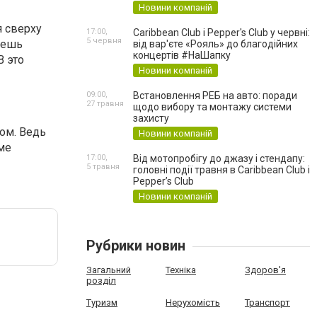
Новини компаній
я сверху
17:00,
Caribbean Club і Pepper's Club у червні:
5 червня
жешь
від вар'єте «Рояль» до благодійних
концертів #НаШапку
В это
Новини компаній
09:00,
Встановлення РЕБ на авто: поради
27 травня
щодо вибору та монтажу системи
захисту
ом. Ведь
Новини компаній
оме
17:00,
Від мотопробігу до джазу і стендапу:
5 травня
головні події травня в Caribbean Club і
Pepper’s Club
Новини компаній
Рубрики новин
Загальний
Техніка
Здоров'я
розділ
Туризм
Нерухомість
Транспорт