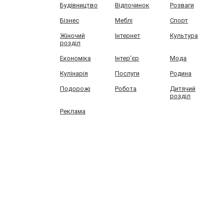
Будівництво
Відпочинок
Розваги
Бізнес
Меблі
Спорт
Жіночий
Інтернет
Культура
розділ
Економіка
Інтер'єр
Мода
Кулінарія
Послуги
Родина
Подорожі
Робота
Дитячий
розділ
Реклама