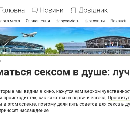
Головна
Новини
Довідник
арта міста
Оголошення
Нерухомість
Фотозвіти
Вакансії
ы
маться сексом в душе: лу
торые мы видим в кино, кажутся нам верхом чувственност
а происходит так, как кажется на первый взгляд.
Проститут
 в этом аспекте, поэтому дали пять советов для секса в д
приносят наслаждение.