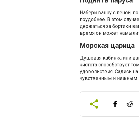
Поднять паруса
Набери ванну с пеной, п
поудобнее. В этом случа
держаться за бортики ва
время он может намылить
Морская царица
Душевая кабинка или ван
чистота способствует то
удовольствия. Садись на
чувственным и нежным к