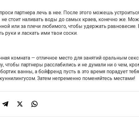
опроси партнера лечь в нее. После этого можешь устроитьс
е не стоит наливать воды до самых краев, конечно же. Мо
нной или за плечи любимого, чтобы удержать равновесие. 
 руки и ласкать ими твои соски.
ная комната — отличное место для занятий оральным секс
му, чтобы партнеры расслабились и не думали ни о чем, кр
 бортик ванны, а бойфренд пусть в это время порадует тебя
уннилингусом. Затем непременно поменяйтесь местами!