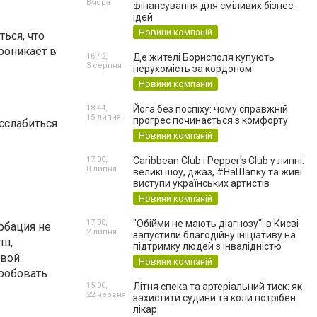
Вчора
фінансування для сміливих бізнес-
ідей
Новини компаній
ься, что
роникает в
16:42,
Де жителі Борисполя купують
3 серпня
нерухомість за кордоном
Новини компаній
18:44,
Йога без поспіху: чому справжній
15 липня
прогрес починається з комфорту
асслабиться
Новини компаній
17:00,
Caribbean Club і Pepper's Club у липні:
8 липня
великі шоу, джаз, #НаШапку та живі
виступи українських артистів
Новини компаній
17:00,
"Обійми не мають діагнозу": в Києві
рбация не
2 липня
запустили благодійну ініціативу на
уш,
підтримку людей з інвалідністю
свой
Новини компаній
пробовать
15:00,
Літня спека та артеріальний тиск: як
22 червня
захистити судини та коли потрібен
лікар