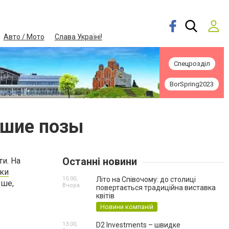
Авто / Мото
Слава Україні!
Спецрозділ
BorSpring2023
чшие позы
Останні новини
и. На
ки
15:00,
Літо на Співочому: до столиці
уше,
Вчора
повертається традиційна виставка
квітів
Новини компаній
13:00,
D2 Investments – швидке