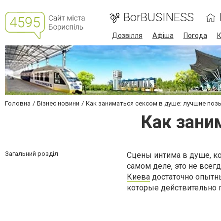
BorBUSINESS
Дозвілля
Афіша
Погода
К
Головна
Бізнес новини
Как заниматься сексом в душе: лучшие поз
Как зани
Загальний розділ
Сцены интима в душе, ко
самом деле, это не всегд
Киева
достаточно опытны
которые действительно 