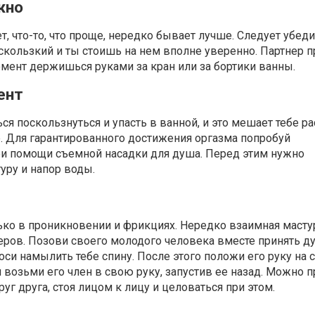
жно
, что-то, что проще, нередко бывает лучше. Следует убедит
скользкий и ты стоишь на нем вполне уверенно. Партнер п
момент держишься руками за кран или за бортики ванны.
ент
ся поскользнуться и упасть в ванной, и это мешает тебе р
. Для гарантированного достижения оргазма попробуй
ри помощи съемной насадки для душа. Перед этим нужно
уру и напор воды.
ько в проникновении и фрикциях. Нередко взаимная масту
еров. Позови своего молодого человека вместе принять д
оси намылить тебе спину. После этого положи его руку на 
я возьми его член в свою руку, запустив ее назад. Можно 
уг друга, стоя лицом к лицу и целоваться при этом.