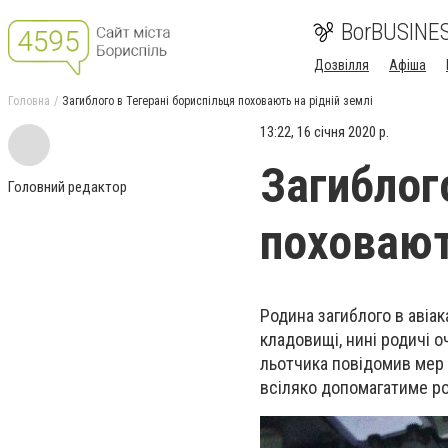
BorBUSINE
Дозвілля
Афіша
Головна
Загиблого в Тегерані бориспільця поховають на рідній землі
13:22, 16 січня 2020 р.
Загиблог
Головний редактор
поховают
Родина загиблого в авіа
кладовищі, нині родичі о
льотчика повідомив мер 
всіляко допомагатиме ро