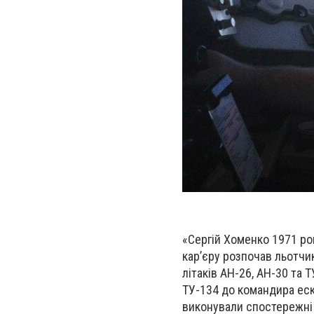
«Сергій Хоменко 1971 рок
кар’єру розпочав льотчик
літаків АН-26, АН-30 та 
ТУ-134 до командира еск
виконували спостережні п