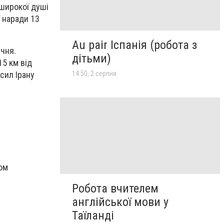
 широкої душі
ї наради 13
Au pair Іспанія (робота з
ічня.
дітьми)
15 км від
14:50, 2 серпня
 сил Ірану
ом
Робота вчителем
англійської мови у
Таїланді