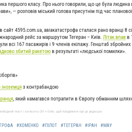
ика першого класу. Про нього говорили, що це була людина
ави», — розповів міський голова присутнім під час планово
в сайт 4595.
com
.
ua
, авіакатастрофа сталася рано вранці 8 с
жнародний рейс за маршрутом Тегеран – Київ.
Літак впав
в 
ули всі 167 пасажирів і 9 членів екіпажу. Генштаб збройних
адково збитий ракетою
в результаті «людської помилки».
іборгів»
 іноземця
з контрабандою
іранця
, який намагався потрапити в Європу обманним шлях
бхідний текст і натисніть Ctrl + Enter, щоб повідомити про це редакцію
СТРОФА
#ХОМЕНКО
#ПІЛОТ
#ТЕГЕРАН
#ІРАН
#МАУ