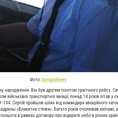
Фото:
borispolnews
у народження. Він був другим пілотом трагічного рейсу. Св
ом військової транспортної авіації, понад 14 років літав у с
ТУ-134. Сергій пройшов шлях від командира авіаційного загон
адрильї «Блакитна стежа». Багато років очолював екіпажі, 
ольоти в рамках договору про відкрите небо в різних країн