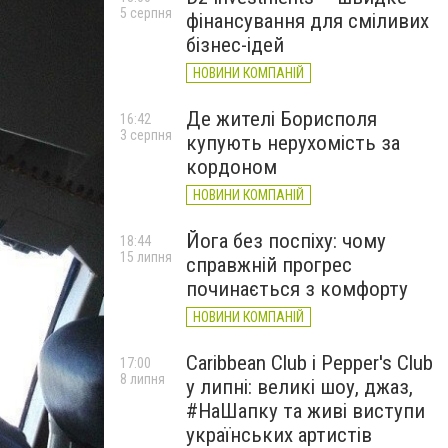
5 серпня
фінансування для сміливих
бізнес-ідей
НОВИНИ КОМПАНІЙ
Де жителі Борисполя
16:42
3 серпня
купують нерухомість за
кордоном
НОВИНИ КОМПАНІЙ
Йога без поспіху: чому
18:44
15 липня
справжній прогрес
починається з комфорту
НОВИНИ КОМПАНІЙ
Caribbean Club і Pepper's Club
17:00
8 липня
у липні: великі шоу, джаз,
#НаШапку та живі виступи
українських артистів