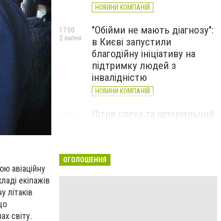
НОВИНИ КОМПАНІЙ
"Обійми не мають діагнозу":
17:00
2 липня
в Києві запустили
благодійну ініціативу на
підтримку людей з
інвалідністю
НОВИНИ КОМПАНІЙ
Літня спека та артеріальний
15:00
22 червня
тиск: як захистити судини
та коли потрібен лікар
НОВИНИ КОМПАНІЙ
ОГОЛОШЕННЯ
ою авіаційну
кладі екіпажів
у літаків
що
ах світу.