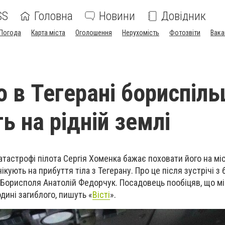
SS
Головна
Новини
Довідник
Погода
Карта міста
Оголошення
Нерухомість
Фотозвіти
Вака
о в Тегерані бориспіль
ь на рідній землі
катастрофі пілота Сергія Хоменка бажає поховати його на мі
чікують на прибуття тіла з Тегерану. Про це після зустрічі з
Борисполя Анатолій Федорчук. Посадовець пообіцяв, що мі
дині загиблого, пишуть «
Вісті
».