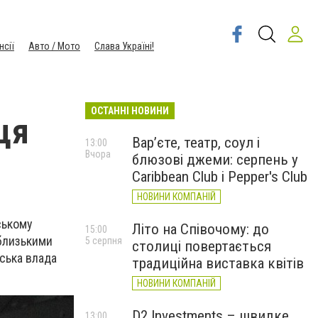
нсії
Авто / Мото
Слава Україні!
ОСТАННІ НОВИНИ
ця
Вар’єте, театр, соул і
13:00
Вчора
блюзові джеми: серпень у
Caribbean Club і Pepper's Club
НОВИНИ КОМПАНІЙ
ському
Літо на Співочому: до
15:00
 близькими
5 серпня
столиці повертається
ська влада
традиційна виставка квітів
НОВИНИ КОМПАНІЙ
D2 Investments – швидке
13:00