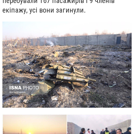
перебували 167 пасажирів і 9 членів
екіпажу, усі вони загинули.