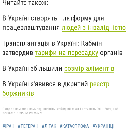
Читайте також:
В Україні створять платформу для
працевлаштування
людей з інвалідністю
Трансплантація в Україні: Кабмін
затвердив
тарифи на пересадку
органів
В Україні збільшили
розмір аліментів
В Україні з'явився відкритий
реєстр
боржників
Якщо ви помітили помилку, виділіть необхідний текст і натисніть Ctrl + Enter, щоб
повідомити про це редакцію
#ІРАН
#ТЕГЕРАН
#ЛІТАК
#КАТАСТРОФА
#УКРАЇНЦІ