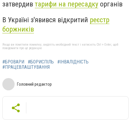
затвердив
тарифи на пересадку
органів
В Україні з'явився відкритий
реєстр
боржників
Якщо ви помітили помилку, виділіть необхідний текст і натисніть Ctrl + Enter, щоб
повідомити про це редакцію
#БРОВАРИ
#БОРИСПІЛЬ
#ІНВАЛІДНІСТЬ
#ПРАЦЕВЛАШТУВАННЯ
Головний редактор