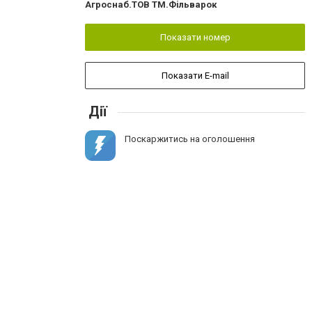
Агроснаб.ТОВ ТМ.Фiльварок
Показати номер
Показати E-mail
Дії
Поскаржитись на оголошення