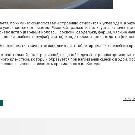
ета, по химическому составу и строению относится к углеводам. Крах
 усваивается организмом. Рисовый крахмал используется: в качестве 
оизводство (варёные колбасы, сосиски, сардельки, фарши, мясные нач
палочки, рыбные полуфабрикаты), кондитерское производство (широк
спользовать в качестве наполнителя в таблетированных лечебных пре
в текстильной, полиграфичной, пищевой и других отраслях производст
ного клейстера, который образуется при нагревании смеси с водой. Ос
 высокая начальная вязкость крахмального клейстера.
14:39, 
p