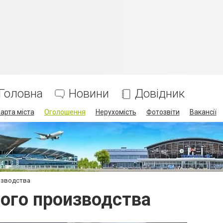
Головна
Новини
Довідник
арта міста
Оголошення
Нерухомість
Фотозвіти
Вакансії
изводства
ого производства