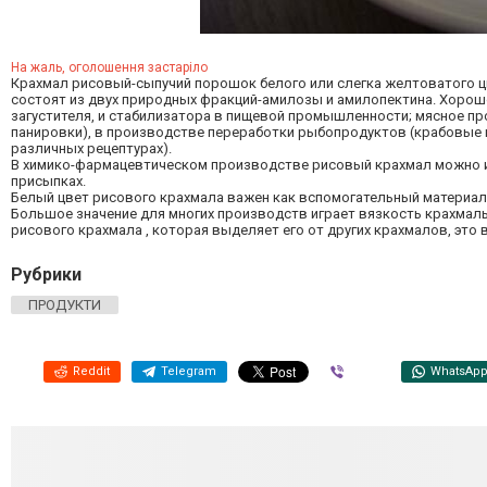
На жаль, оголошення застаріло
Крахмал рисовый-сыпучий порошок белого или слегка желтоватого цв
состоят из двух природных фракций-амилозы и амилопектина. Хорошо
загустителя, и стабилизатора в пищевой промышленности; мясное пр
панировки), в производстве переработки рыбопродуктов (крабовые 
различных рецептурах).
В химико-фармацевтическом производстве рисовый крахмал можно и
присыпках.
Белый цвет рисового крахмала важен как вспомогательный материал 
Большое значение для многих производств играет вязкость крахмаль
рисового крахмала , которая выделяет его от других крахмалов, это
Рубрики
ПРОДУКТИ
Reddit
Telegram
Viber
WhatsAp