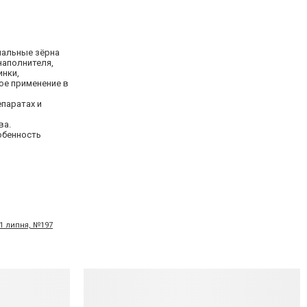
мальные зёрна
наполнителя,
инки,
ое применение в
паратах и
ва.
обенность
21 липня, №197