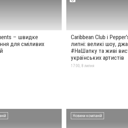
ments – швидке
Caribbean Club і Pepper'
ння для сміливих
липні: великі шоу, джа
ей
#НаШапку та живі вис
українських артистів
я
17:00, 8 липня
аній
Новини компаній