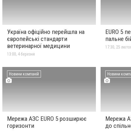
музична «битва імен» і
триб’юти легендарним
гуртам
НОВИНИ КОМПАНІЙ
Україна офіційно перейшла на
EURO 5 пе
європейські стандарти
пальне бі
Мережа АЗС EURO 5 стримує
17:00
ветеринарної медицини
4 березня
радикальне подорожчання,
17:30, 25 люто
поки ринок пального
13:00, 4 березня
лихоманить
НОВИНИ КОМПАНІЙ
Новини компаній
Новини комп
Україна офіційно перейшла
13:00
4 березня
на європейські стандарти
ветеринарної медицини
НОВИНИ КОМПАНІЙ
Мережа АЗС EURO 5 розширює
Мережа А
EURO 5 передала дрони та
17:30
25 лютого
горизонти
до спільн
пальне бійцям 114-ї бригади