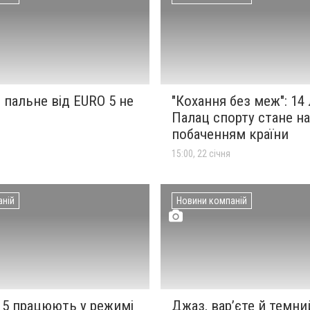
пальне від EURO 5 не
"Кохання без меж": 14
Палац спорту стане н
побаченням країни
15:00, 22 січня
аній
Новини компаній
 5 працюють у режимі
Джаз, вар’єте й темни