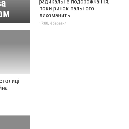
ва
радикальне подорожчання,
поки ринок пального
там
лихоманить
17:00, 4 березня
 столиці
йна