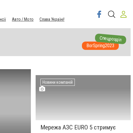
нсії
Авто / Мото
Слава Україні!
Спецрозділ
BorSpring2023
Новини компаній
Мережа АЗС EURO 5 стримує