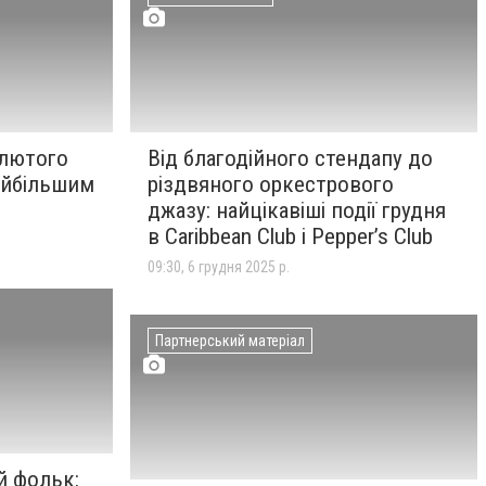
 лютого
Від благодійного стендапу до
айбільшим
різдвяного оркестрового
джазу: найцікавіші події грудня
в Caribbean Club і Pepper’s Club
09:30, 6 грудня 2025 р.
Партнерський матеріал
й фольк: