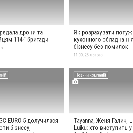
редала дрони та
Як розрахувати потуж
йцям 114-ї бригади
кухонного обладнання
бізнесу без помилок
го
11:00, 25 лютого
аній
Новини компаній
ЗС EURO 5 долучилася
Tayanna, Женя Галич, L
оти бізнесу,
Luiku: хто виступить у 