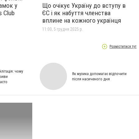
амок у
Що очікує Україну до вступу в
s Club
ЄС і як набуття членства
вплине на кожного українця
11:00, 5 грудня 2025 р.
Розміститися тут
літація: чому
Як музика допомагає відпочити
зриви
після насиченого дня
асто