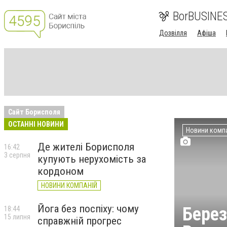
BorBUSINE
Дозвілля
Афіша
Сайт Борисполя
ОСТАННІ НОВИНИ
Новини комп
Де жителі Борисполя
16:42
3 серпня
купують нерухомість за
кордоном
НОВИНИ КОМПАНІЙ
Йога без поспіху: чому
Берез
18:44
15 липня
справжній прогрес