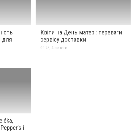
ність
Квіти на День матері: переваги
 для
сервісу доставки
09:25, 4 лютого
eléka,
Pepper’s і