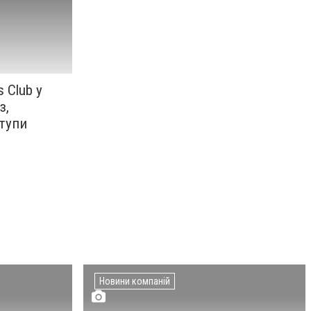
s Club у
з,
тупи
Новини компаній