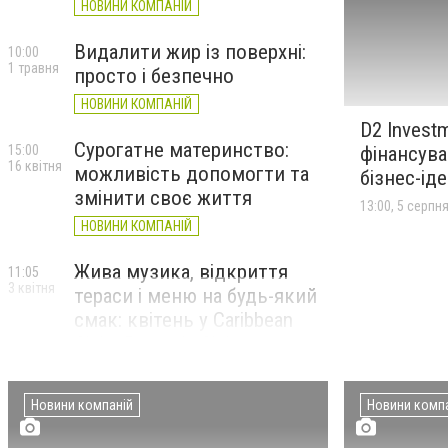
НОВИНИ КОМПАНІЙ
Видалити жир із поверхні:
10:00
1 травня
просто і безпечно
НОВИНИ КОМПАНІЙ
D2 Invest
Сурогатне материнство:
фінансува
15:00
16 квітня
можливість допомогти та
бізнес-ід
змінити своє життя
13:00, 5 серпн
НОВИНИ КОМПАНІЙ
Жива музика, відкриття
11:05
3 квітня
тераси і меню на будь-який
смак: квітень у Caribbean
Club і Pepper’s Club
НОВИНИ КОМПАНІЙ
Новини компаній
Новини комп
Березнева афіша в Caribbean
17:00
6 березня
Club і Pepper’s Club: LAMA,