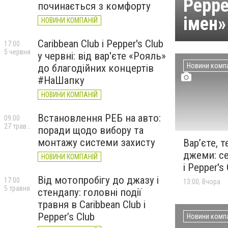
Peppe
починається з комфорту
імен»
НОВИНИ КОМПАНІЙ
Caribbean Club і Pepper's Club
17:00
5 червня
у червні: від вар'єте «Рояль»
Новини комп
до благодійних концертів
#НаШапку
НОВИНИ КОМПАНІЙ
Встановлення РЕБ на авто:
09:00
27 травня
поради щодо вибору та
монтажу системи захисту
Вар’єте, т
джеми: се
НОВИНИ КОМПАНІЙ
і Pepper's
Від мотопробігу до джазу і
17:00
13:00, Вчора
5 травня
стендапу: головні події
травня в Caribbean Club і
Pepper’s Club
Новини комп