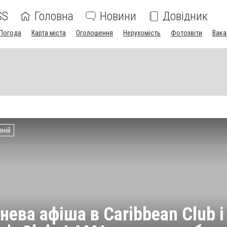
SS
Головна
Новини
Довідник
Погода
Карта міста
Оголошення
Нерухомість
Фотозвіти
Вака
аній
нева афіша в Caribbean Club і