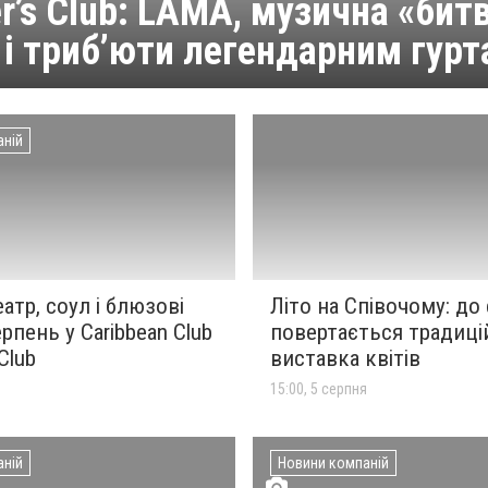
r’s Club: LAMA, музична «бит
 і триб’юти легендарним гур
аній
еатр, соул і блюзові
Літо на Співочому: до
рпень у Caribbean Club
повертається традиці
 Club
виставка квітів
15:00, 5 серпня
аній
Новини компаній