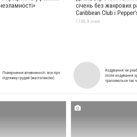
незламності»
січень без жанрових р
Caribbean Club і Pepper’
17:00, 8 січня
Кодування чи реабі
Повернення впевненості: все про
після кодування 
підтяжку грудей (мастопексію)
трапляються так ч