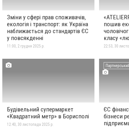
Зміни у сфері прав споживачів,
«ATELIERR
екологія і транспорт: як Україна
пошив ек
наближається до стандартів ЄС
чоловічог
у повсякденні
класу «л
11:00, 2 грудня 2025 р.
22:53, 30 лист
Партнерський
Будівельний супермаркет
ЄС фінанс
«Квадратний метр» в Борисполі
бізнеси р
підприєм
12:40, 30 листопада 2025 р.