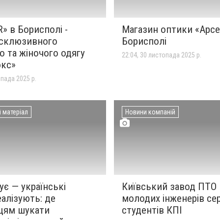
» в Борисполі -
Магазин оптики «Арсе
склюзивного
Борисполі
о та жіночого одягу
22:04, 30 листопада 2025 р.
юкс»
опада 2025 р.
 матеріал
Новини компаній
ує — українські
Київський завод ПТО
еалізують: де
молодих інженерів се
цям шукати
студентів КПІ