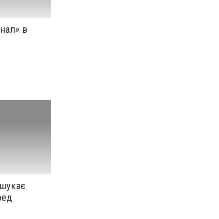
нал» в
 шукає
ред