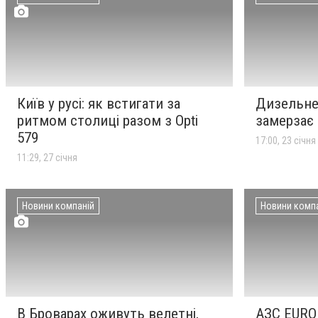
Київ у русі: як встигати за
Дизельне 
ритмом столиці разом з Opti
замерзає
579
17:00, 23 січня
11:29, 27 січня
Новини компаній
Новини комп
В Броварах оживуть велетні,
АЗС EURO