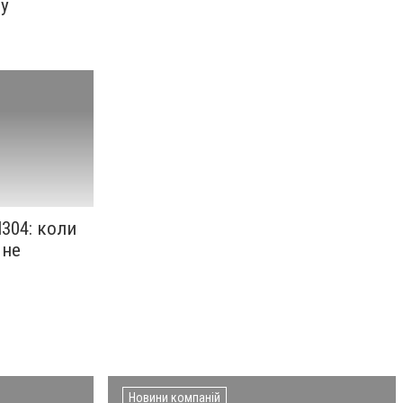
му
304: коли
 не
Новини компаній