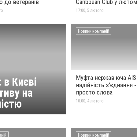
 до ветеранів
Caribbean Club у люто
го
17:00, 5 лютого
Новини компаній
Муфта нержавіюча AISI
 в Києві
надійність з'єднання -
тиву на
просто слова
ністю
10:00, 4 лютого
аній
Новини компаній