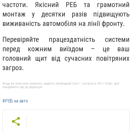
частоти. Якісний РЕБ та грамотний
монтаж у десятки разів підвищують
виживаність автомобіля на лінії фронту.
Перевіряйте працездатність системи
перед кожним виїздом – це ваш
головний щит від сучасних повітряних
загроз.
Якщо ви помітили помилку, виділіть необхідний текст і натисніть Ctrl + Enter, щоб
повідомити про це редакцію
#РЕБ на авто