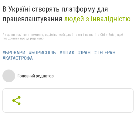
В Україні створять платформу для
працевлаштування
людей з інвалідністю
Якщо ви помітили помилку, виділіть необхідний текст і натисніть Ctrl + Enter, щоб
повідомити про це редакцію
#БРОВАРИ
#БОРИСПІЛЬ
#ЛІТАК
#ІРАН
#ТЕГЕРАН
#КАТАСТРОФА
Головний редактор