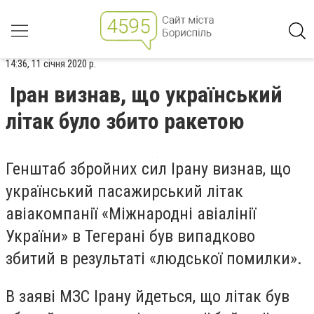
14:36, 11 січня 2020 р.
Іран визнав, що український
літак було збито ракетою
Генштаб збройних сил Ірану визнав, що
український пасажирський літак
авіакомпанії «Міжнародні авіалінії
України» в Тегерані був випадково
збитий в результаті «людської помилки».
В заяві МЗС Ірану йдеться, що літак був