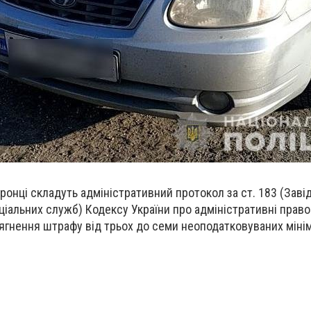
онці складуть адміністративний протокол за ст. 183 (Заві
іальних служб) Кодексу України про адміністративні прав
гнення штрафу від трьох до семи неоподатковуваних мінім