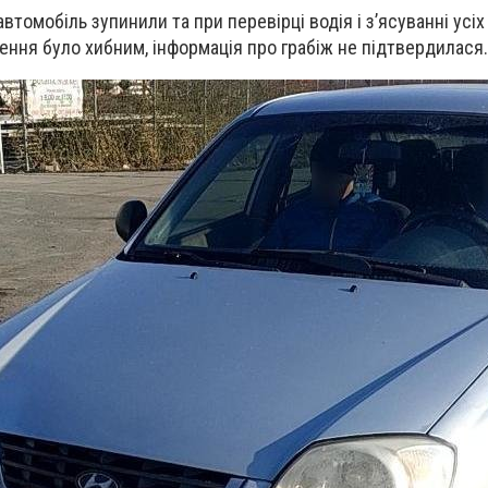
томобіль зупинили та при перевірці водія і з’ясуванні усі
ння було хибним, інформація про грабіж не підтвердилася.