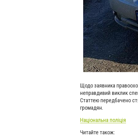
Щодо заявника правоохор
неправдивий виклик спец
Статтею передбачено стя
громадян.
Національна поліція
Читайте також: