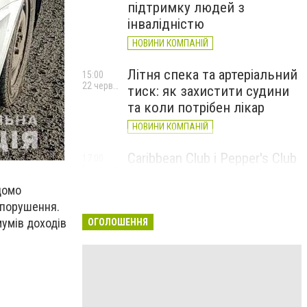
підтримку людей з
інвалідністю
НОВИНИ КОМПАНІЙ
Літня спека та артеріальний
15:00
22 червня
тиск: як захистити судини
та коли потрібен лікар
НОВИНИ КОМПАНІЙ
Caribbean Club і Pepper's Club
17:00
5 червня
у червні: від вар'єте «Рояль»
домо
до благодійних концертів
опорушення.
#НаШапку
умів доходів
ОГОЛОШЕННЯ
НОВИНИ КОМПАНІЙ