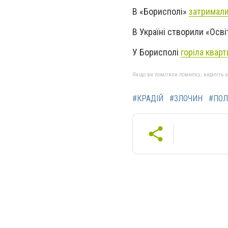
В «Борисполі»
затримали
В Україні створили «Осві
У Борисполі
горіла кварт
Якщо ви помітили помилку, виділіть нео
#КРАДІЙ
#ЗЛОЧИН
#ПОЛ