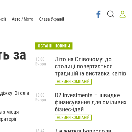
нсії
Авто / Мото
Слава Україні!
ОСТАННІ НОВИНИ
ь за
Літо на Співочому: до
15:00
Вчора
столиці повертається
традиційна виставка квітів
НОВИНИ КОМПАНІЙ
діжку. Зі слів
D2 Investments – швидке
13:00
Вчора
фінансування для сміливих
бізнес-ідей
в з місця
НОВИНИ КОМПАНІЙ
ериторії
Де жителі Борисполя
16:42