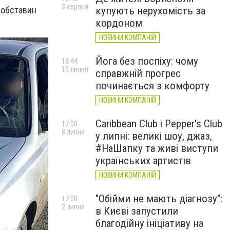
3 серпня
купують нерухомість за
х обставин
кордоном
НОВИНИ КОМПАНІЙ
Йога без поспіху: чому
18:44
15 липня
справжній прогрес
починається з комфорту
НОВИНИ КОМПАНІЙ
Caribbean Club і Pepper's Club
17:00
8 липня
у липні: великі шоу, джаз,
#НаШапку та живі виступи
українських артистів
НОВИНИ КОМПАНІЙ
"Обійми не мають діагнозу":
17:00
2 липня
в Києві запустили
благодійну ініціативу на