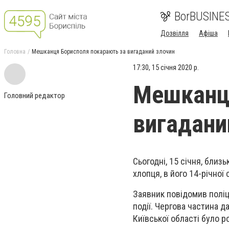
BorBUSINE
Дозвілля
Афіша
Головна
Мешканця Борисполя покарають за вигаданий злочин
17:30, 15 січня 2020 р.
Мешканця
Головний редактор
вигадани
Сьогодні, 15 січня, близ
хлопця, в його 14-річної
Заявник повідомив поліці
події. Чергова частина да
Київської області було 