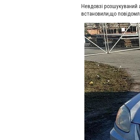
Невдовзі розшукуваний ав
встановили,що повідомле