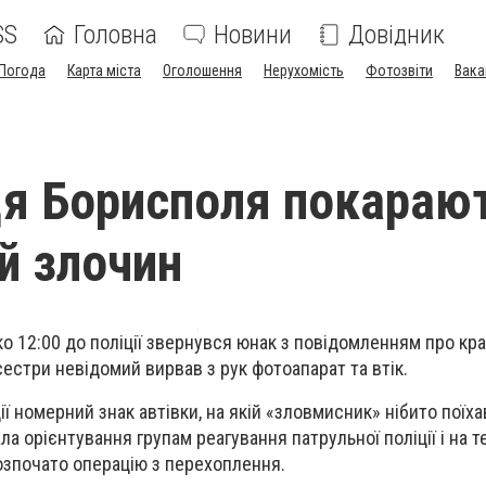
SS
Головна
Новини
Довідник
Погода
Карта міста
Оголошення
Нерухомість
Фотозвіти
Вака
 Борисполя покарают
й злочин
ько 12:00 до поліції звернувся юнак з повідомленням про кра
 сестри невідомий вирвав з рук фотоапарат та втік.
ї номерний знак автівки, на якій «зловмисник» нібито поїха
ла орієнтування групам реагування патрульної поліції і на т
розпочато операцію з перехоплення.