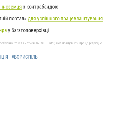
 іноземця
з контрабандою
тній портал»
для успішного працевлаштування
ира
у багатоповерхівці
бхідний текст і натисніть Ctrl + Enter, щоб повідомити про це редакцію
ІЦІЯ
#БОРИСПІЛЬ