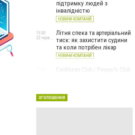
підтримку людей з
інвалідністю
НОВИНИ КОМПАНІЙ
Літня спека та артеріальний
15:00
22 червня
тиск: як захистити судини
та коли потрібен лікар
НОВИНИ КОМПАНІЙ
Caribbean Club і Pepper's Club
17:00
5 червня
у червні: від вар'єте «Рояль»
до благодійних концертів
#НаШапку
ОГОЛОШЕННЯ
НОВИНИ КОМПАНІЙ