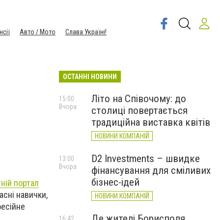
нсії
Авто / Мото
Слава Україні!
ОСТАННІ НОВИНИ
Літо на Співочому: до
15:00
Вчора
столиці повертається
традиційна виставка квітів
НОВИНИ КОМПАНІЙ
D2 Investments – швидке
13:00
Вчора
фінансування для сміливих
бізнес-ідей
тній портал
асні навички,
НОВИНИ КОМПАНІЙ
фесійне
Де жителі Борисполя
16:42