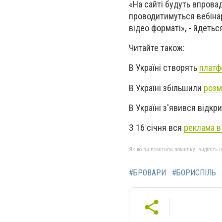
«На сайті будуть впрова
проводитимуться вебінар
відео форматі», - йдетьс
Читайте також:
В Україні створять
платф
В Україні збільшили
розм
В Україні з'явився відкр
З 16 січня вся
реклама в 
Якщо ви помітили помилку, виділіть нео
#БРОВАРИ
#БОРИСПІЛЬ