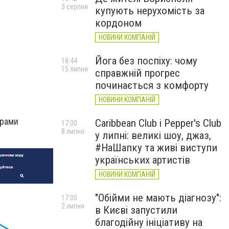
3 серпня
купують нерухомість за
кордоном
НОВИНИ КОМПАНІЙ
Йога без поспіху: чому
18:44
15 липня
справжній прогрес
починається з комфорту
НОВИНИ КОМПАНІЙ
трами
Caribbean Club і Pepper's Club
17:00
8 липня
у липні: великі шоу, джаз,
#НаШапку та живі виступи
українських артистів
НОВИНИ КОМПАНІЙ
"Обійми не мають діагнозу":
17:00
2 липня
в Києві запустили
благодійну ініціативу на