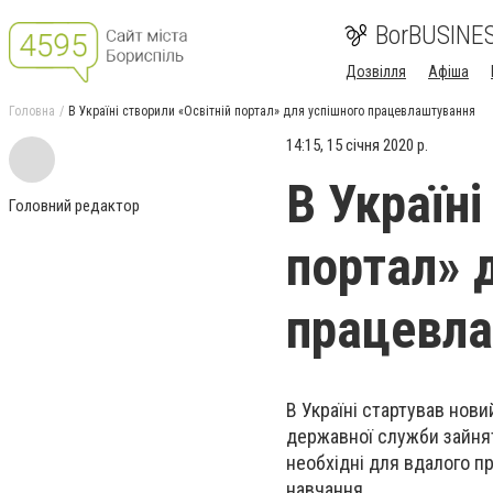
BorBUSINE
Дозвілля
Афіша
Головна
В Україні створили «Освітній портал» для успішного працевлаштування
14:15, 15 січня 2020 р.
В Україні
Головний редактор
портал» 
працевл
В Україні стартував нов
державної служби зайнят
необхідні для вдалого п
навчання.