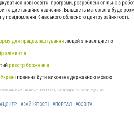
джуватися нові освітні програми, розроблені спільно з роб
и та дистанційне навчання. Більшість матеріалів буде роз
я у повідомленні Київського обласного центру зайнятості.
орму для працевлаштування
людей з інвалідністю
ір аліментів
итий
реєстр боржників
Україні
повинна бути виконана державною мовою
бхідний текст і натисніть Ctrl + Enter, щоб повідомити про це редакцію
#ЦЕНТР
#ЗАЙНЯТОСТІ
#ПОРТАЛ
#ОСВІТА