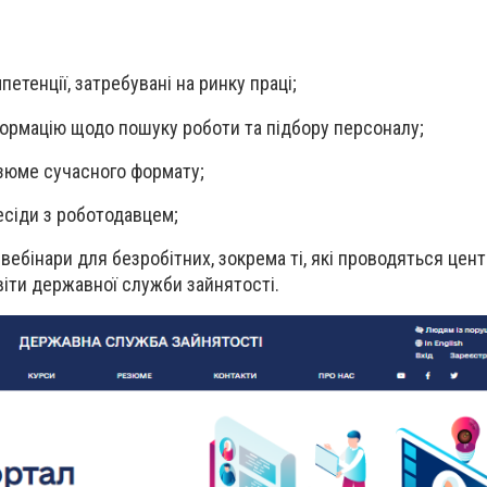
:
етенції, затребувані на ринку праці;
формацію щодо пошуку роботи та підбору персоналу;
зюме сучасного формату;
есіди з роботодавцем;
 вебінари для безробітних, зокрема ті, які проводяться цен
віти державної служби зайнятості.