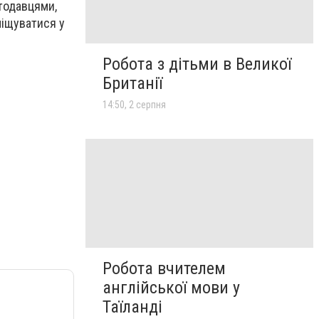
отодавцями,
міщуватися у
Робота з дітьми в Великої
Британії
14:50, 2 серпня
Робота вчителем
англійської мови у
Таїланді