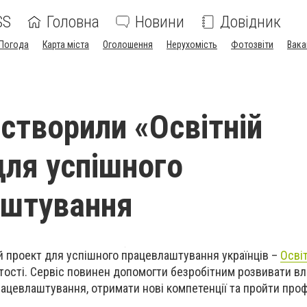
SS
Головна
Новини
Довідник
Погода
Карта міста
Оголошення
Нерухомість
Фотозвіти
Вака
 створили «Освітній
для успішного
аштування
ий проект для успішного працевлаштування українців –
Осві
ості. Сервіс повинен допомогти безробітним розвивати вл
рацевлаштування, отримати нові компетенції та пройти про