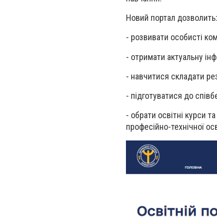
Новий
портал
дозволить
-
розвивати особисті комп
-
отримати актуальну ін
-
навчитися складати ре
-
підготуватися до співб
-
обрати освітні курси та
професійно-технічної ос