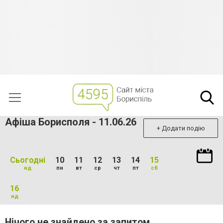
Афіша Борисполя - 11.06.26
+ Додати подію
Сьогодні
10
11
12
13
14
15
нд
пн
вт
ср
чт
пт
сб
16
нд
Нічого не знайдено за запитом