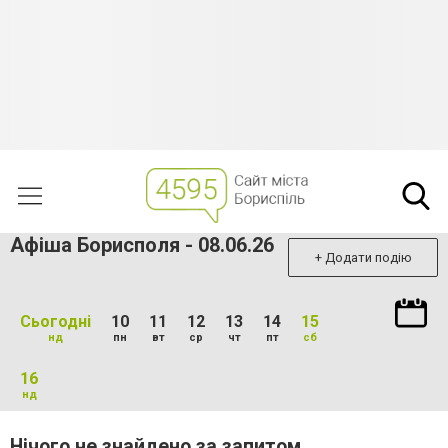
Афіша Борисполя - 08.06.26
+ Додати подію
Сьогодні
10
11
12
13
14
15
нд
пн
вт
ср
чт
пт
сб
16
нд
Нічого не знайдено за запитом