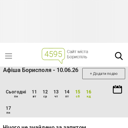
Афіша Борисполя - 10.06.26
+ Додати подію
Сьогодні
11
12
13
14
15
16
пн
вт
ср
чт
пт
сб
нд
17
пн
Нічого не знайдено за запитом