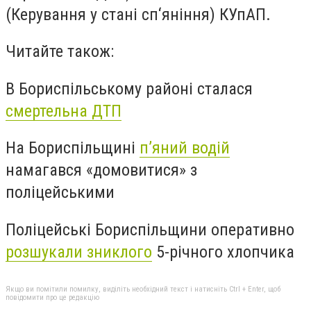
(Керування у стані сп‘яніння) КУпАП.
Читайте також:
В Бориспільському районі сталася
смертельна ДТП
На Бориспільщині
п’яний водій
намагався «домовитися» з
поліцейськими
Поліцейські Бориспільщини оперативно
розшукали зниклого
5-річного хлопчика
Якщо ви помітили помилку, виділіть необхідний текст і натисніть Ctrl + Enter, щоб
повідомити про це редакцію