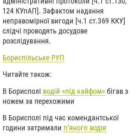
адміністративні протоколи [ч.1 ст.130,
124 КУпАП]. Зафактом надання
неправомірної вигоди [ч.1 ст.369 ККУ]
слідчі проводять досудове
розслідування.
Бориспільське
РУП
Читайте також:
В Борисполі
водій «під кайфом»
бігав з
ножем за перехожими
В Борисполі під час комендантської
години затримали
п’яного водія