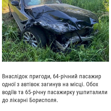
Внаслідок пригоди, 64-річний пасажир
одної з автівок загинув на місці. Обох
водіїв та 65-річну пасажирку ушпиталили
до лікарні Борисполя.