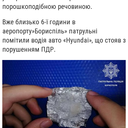
порошкоподібною речовиною.
Вже близько 6-ї години в
аеропорту»Бориспіль» патрульні
помітили водія авто «Hyundai», що стояв з
порушенням ПДР.