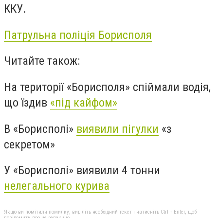
ККУ.
Патрульна поліція Борисполя
Читайте також:
На території «Борисполя» спіймали водія,
що їздив
«під кайфом»
В «Борисполі»
виявили пігулки
«з
секретом»
У «Борисполі» виявили 4 тонни
нелегального курива
Якщо ви помітили помилку, виділіть необхідний текст і натисніть Ctrl + Enter, щоб
повідомити про це редакцію