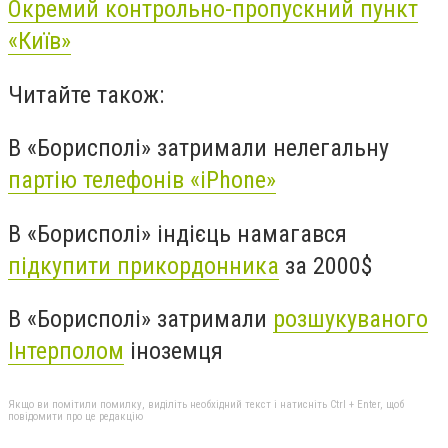
Окремий контрольно-пропускний пункт
«
Київ
»
Читайте також:
В «Борисполі» затримали нелегальну
партію телефонів «iPhone»
В «Борисполі» індієць намагався
підкупити прикордонника
за 2000$
В «Борисполі» затримали
розшукуваного
Інтерполом
іноземця
Якщо ви помітили помилку, виділіть необхідний текст і натисніть Ctrl + Enter, щоб
повідомити про це редакцію