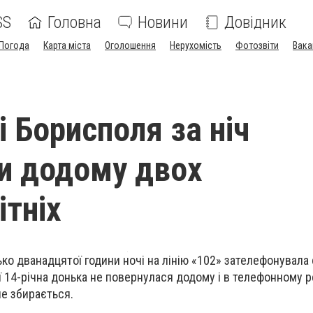
SS
Головна
Новини
Довідник
Погода
Карта міста
Оголошення
Нерухомість
Фотозвіти
Вака
і Борисполя за ніч
и додому двох
ітніх
зько дванадцятої години ночі на лінію «102» зателефонувала
її 14-річна донька не повернулася додому і в телефонному 
е збирається.