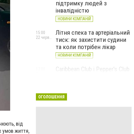
підтримку людей з
інвалідністю
НОВИНИ КОМПАНІЙ
Літня спека та артеріальний
15:00
22 червня
тиск: як захистити судини
та коли потрібен лікар
НОВИНИ КОМПАНІЙ
Caribbean Club і Pepper's Club
17:00
5 червня
у червні: від вар'єте «Рояль»
до благодійних концертів
#НаШапку
ОГОЛОШЕННЯ
НОВИНИ КОМПАНІЙ
інюють, від
 умов життя,