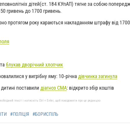
еповнолітніх дітей(ст. 184 КУпАП) тягне за собою поперед
50 гривень до 1700 гривень.
торно протягом року
караються
наклад
анням
штрафу від 1700
поля
ста
блукав дворічний хлопчик
ровалилися у вигрібну яму: 10-річна
дівчинка загинула
й дитині поставили
діагноз СМА
: відкрито збір коштів
бхідний текст і натисніть Ctrl + Enter, щоб повідомити про це редакцію
ІТИ
#ПОЛІЦІЯ
#БОРИСПІЛЬ