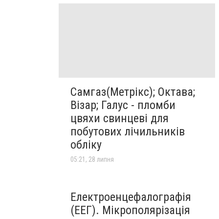
Самгаз(Метрікс); Октава;
Візар; Галус - пломби
цвяхи свинцеві для
побутових лічильників
обліку
05:21, 28 липня
Електроенцефалографія
(ЕЕГ). Мікрополярізація