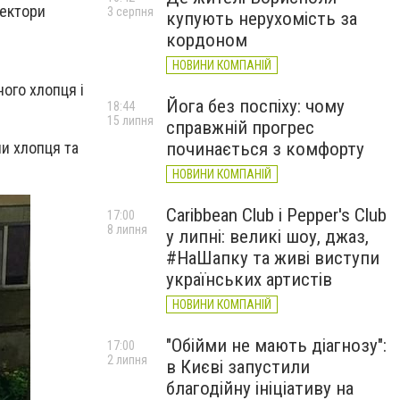
пектори
3 серпня
купують нерухомість за
кордоном
НОВИНИ КОМПАНІЙ
ного хлопця і
Йога без поспіху: чому
18:44
15 липня
справжній прогрес
и хлопця та
починається з комфорту
НОВИНИ КОМПАНІЙ
Caribbean Club і Pepper's Club
17:00
8 липня
у липні: великі шоу, джаз,
#НаШапку та живі виступи
українських артистів
НОВИНИ КОМПАНІЙ
"Обійми не мають діагнозу":
17:00
2 липня
в Києві запустили
благодійну ініціативу на