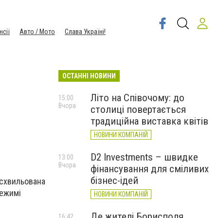
нсії
Авто / Мото
Слава Україні!
ОСТАННІ НОВИНИ
Літо на Співочому: до
15:00
Вчора
столиці повертається
традиційна виставка квітів
НОВИНИ КОМПАНІЙ
D2 Investments – швидке
13:00
Вчора
фінансування для сміливих
бізнес-ідей
 схвильована
режимі
НОВИНИ КОМПАНІЙ
Де жителі Борисполя
16:42