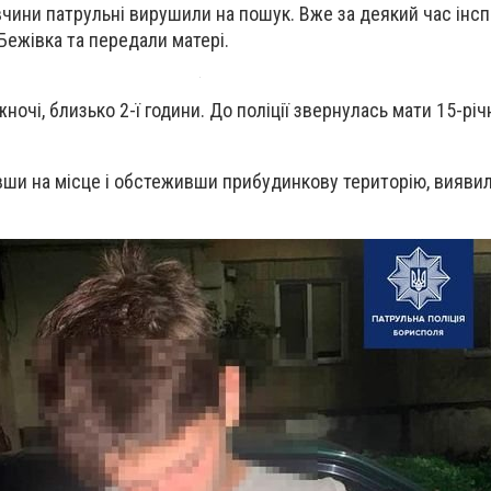
чини патрульні вирушили на пошук.
Вже за деякий час інс
Бежівка та передали матері.
жночі, близько 2-ї години. До поліції звернулась мати 15-річ
.
ши на місце і обстеживши прибудинкову територію, виявил