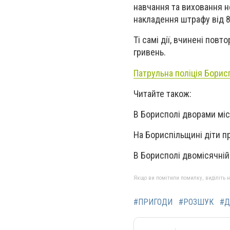
навчання та виховання н
накладення штрафу від 8
Ti самі дії, вчинені пов
гривень.
Патрульна поліція Борис
Читайте також:
В Борисполі дворами мі
На Бориспільщині діти п
В Борисполі двомісячні
Якщо ви помітили помилку, виділіть нео
#ПРИГОДИ
#РОЗШУК
#Д