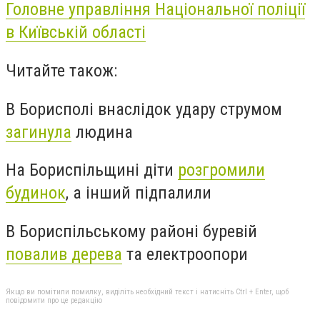
Головне управління Національної поліції
в Київській області
Читайте також:
В Борисполі внаслідок удару струмом
загинула
людина
На Бориспільщині діти
розгромили
будинок
, а інший підпалили
В Бориспільському районі буревій
повалив дерева
та електроопори
Якщо ви помітили помилку, виділіть необхідний текст і натисніть Ctrl + Enter, щоб
повідомити про це редакцію