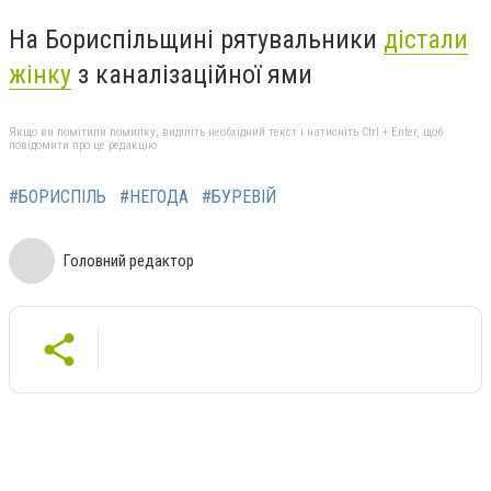
На Бориспільщині рятувальники
дістали
жінку
з каналізаційної ями
Якщо ви помітили помилку, виділіть необхідний текст і натисніть Ctrl + Enter, щоб
повідомити про це редакцію
#БОРИСПІЛЬ
#НЕГОДА
#БУРЕВІЙ
Головний редактор