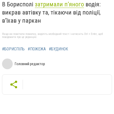
В Борисполі
затримали п’яного
водія:
викрав автівку та, тікаючи від поліції,
в’їхав у паркан
Якщо ви помітили помилку, виділіть необхідний текст і натисніть Ctrl + Enter, щоб
повідомити про це редакцію
#БОРИСПІЛЬ
#ПОЖЕЖА
#БУДИНОК
Головний редактор