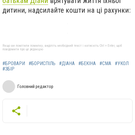
батькам Діани
врятувати життя їхньої
дитини, надсилайте кошти на ці рахунки:
Якщо ви помітили помилку, виділіть необхідний текст і натисніть Ctrl + Enter, щоб
повідомити про це редакцію
#БРОВАРИ
#БОРИСПІЛЬ
#ДІАНА
#БЕКІНА
#СМА
#УКОЛ
#ЗБІР
Головний редактор