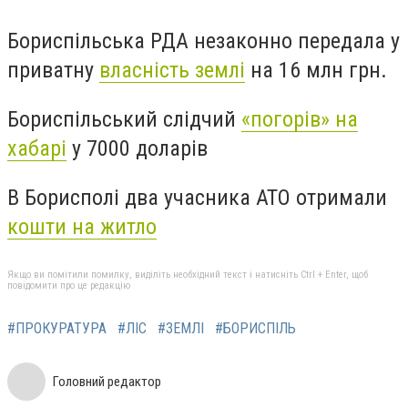
Бориспільська РДА незаконно передала у
приватну
власність землі
на 16 млн грн.
Бориспільський слідчий
«погорів» на
хабарі
у 7000 доларів
В Борисполі два учасника АТО отримали
кошти на житло
Якщо ви помітили помилку, виділіть необхідний текст і натисніть Ctrl + Enter, щоб
повідомити про це редакцію
#ПРОКУРАТУРА
#ЛІС
#ЗЕМЛІ
#БОРИСПІЛЬ
Головний редактор