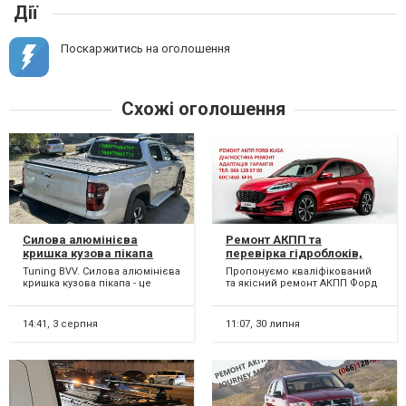
Дії
Поскаржитись на оголошення
Схожі оголошення
Силова алюмінієва
Ремонт АКПП та
кришка кузова пікапа
перевірка гідроблоків,
Peugeot Landtrek. Крышка
соленоїдів Ford Kuga
Tuning BVV. Силова алюмінієва
Пропонуємо кваліфікований
на кузов пикапа Пежо
MPS6 # CV6R7000AC
кришка кузова пікапа - це
та якісний ремонт АКПП Форд
Ландтрек.
#2246368, 2258375, 1814154
надійний і практичний спосіб
Куга 6DCT450, 6F35. Можливий
захистити ваш в...
БЮДЖЕТНИЙ рем...
14:41,
3 серпня
11:07,
30 липня