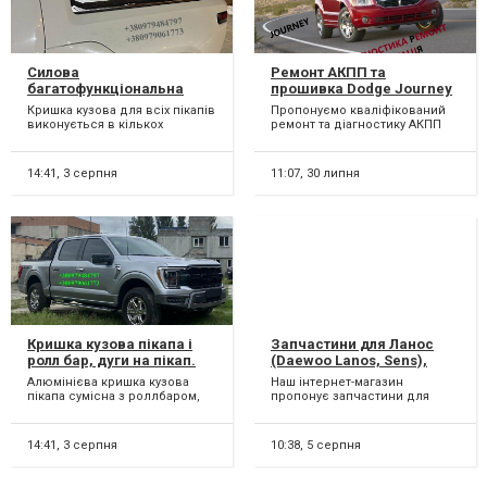
Силова
Ремонт АКПП та
багатофункціональна
прошивка Dodge Journey
кришка кузова пікапа
DCT450 #8U3R7000NG
Кришка кузова для всіх пікапів
Пропонуємо кваліфікований
Rivian R1T. Накриття на
#4872691AH, 68060442AB,
виконується в кількох
ремонт та діагностику АКПП
кузов пікапа. Кришка
68060444AB
модифікаціях залежно від
62TE в автомобілях : FIAT
кузова пікапа.
потреб та вимог. Однос...
Freemont 62TE ,DODGE...
14:41,
3 серпня
11:07,
30 липня
Кришка кузова пікапа і
Запчастини для Ланос
ролл бар, дуги на пікап.
(Daewoo Lanos, Sens),
ТАВРИЯ, СЛАВУТА,
Алюмінієва кришка кузова
Наш інтернет-магазин
ГАЗЕЛЬ, ВОЛГА, Chevrolet
пікапа сумісна з роллбаром,
пропонує запчастини для
оптом та в роздріб
дуги в кузов пікапа,
автомобілів Ланос (Daewoo
виробництво. Індивідуальна...
Lanos, Sens) оптом та в
роздр...
14:41,
3 серпня
10:38,
5 серпня