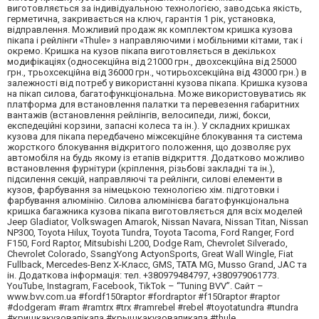
виготовляється за індивідуальною технологією, заводська якість,
герметична, закривається на ключ, гарантія 1 рік, установка,
відправлення. Можливий продаж як комплектом кришка кузова
пікапа і рейлінги «Thule» з направляючими і мобільними кітами, так і
окремо. Кришка на кузов пікапа виготовляється в декількох
модифікаціях (односекційна від 21000 грн., двохсекційна від 25000
грн., трьохсекційна від 36000 грн., чотирьохсекційна від 43000 грн.) в
залежності від потреб у використанні кузова пікапа. Кришка кузова
на пікап силова, багатофункціональна. Може використовуватись як
платформа для встановлення палатки та перевезення габаритних
вантажів (встановлення рейлінгів, велосипеди, лижі, бокси,
експедеційні корзини, запасні колеса та ін.). У складних кришках
кузова для пікапа передбачено міжсекційне блокування та система
жорсткого блокування відкритого положення, що дозволяє рух
автомобіля на будь якому із етапів відкриття. Додатково можливо
встановлення фурнітури (кріплення, різьбові закладні та ін.),
підсилення секцій, направляючі та рейлінги, силові елементи в
кузов, фарбування за німецькою технологією хім. підготовки і
фарбування алюмінію. Силова алюмінієва багатофункціональна
кришка багажника кузова пікапа виготовляється для всіх моделей
Jeep Gladiator, Volkswagen Amarok, Nissan Navara, Nissan Titan, Nissan
NP300, Toyota Hilux, Toyota Tundra, Toyota Tacoma, Ford Ranger, Ford
F150, Ford Raptor, Mitsubishi L200, Dodge Ram, Chevrolet Silverado,
Chevrolet Colorado, SsangYong ActyonSports, Great Wall Wingle, Fiat
Fullback, Mercedes-Benz X-Класс, GMS, TATA MG, Musso Grand, JAC та
ін. Додаткова інформація: тел. +380979484797, +380979061773.
YouTube, Instagram, Facebook, TikTok – “Tuning BVV”. Сайт –
www.bvv.com.ua #fordf150raptor #fordraptor #f150raptor #raptor
#dodgeram #ram #ramtrx #trx #ramrebel #rebel #toyotatundra #tundra
#кришкакузовапікапа #крышкакузовапикапа #thule