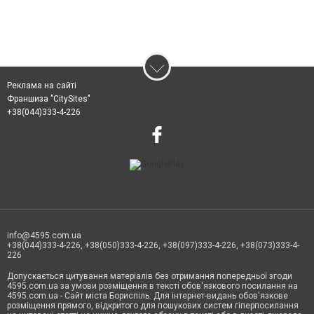
Реклама на сайті
Франшиза "CitySites"
+38(044)333-4-226
info@4595.com.ua
+38(044)333-4-226, +38(050)333-4-226, +38(097)333-4-226, +38(073)333-4-
226
Допускається цитування матеріалів без отримання попередньої згоди
4595.com.ua за умови розміщення в тексті обов'язкового посилання на
4595.com.ua - Сайт міста Бориспіль. Для інтернет-видань обов'язкове
розміщення прямого, відкритого для пошукових систем гіперпосилання