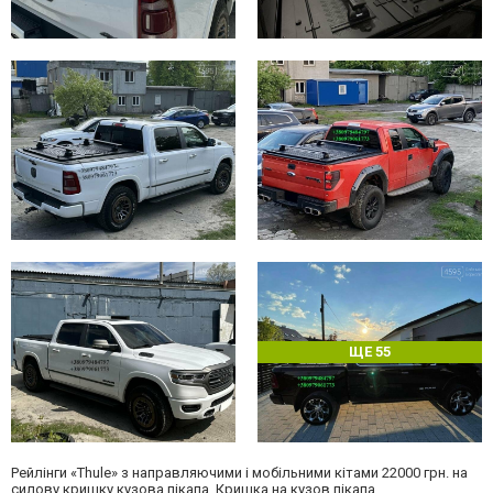
ЩЕ 55
Рейлінги «Thule» з направляючими і мобільними кітами 22000 грн. на
силову кришку кузова пікапа. Кришка на кузов пікапа