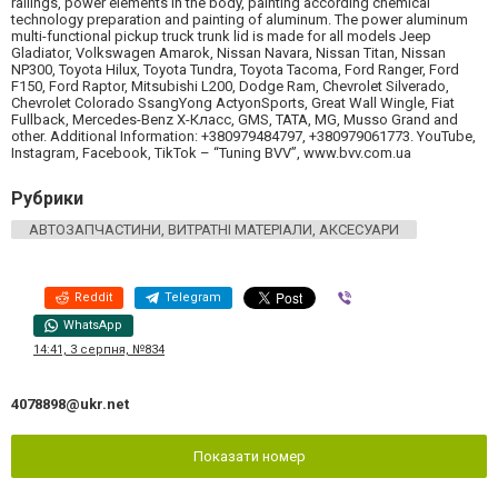
railings, power elements in the body, painting according chemical
technology preparation and painting of aluminum. The power aluminum
multi-functional pickup truck trunk lid is made for all models Jeep
Gladiator, Volkswagen Amarok, Nissan Navara, Nissan Titan, Nissan
NP300, Toyota Hilux, Toyota Tundra, Toyota Tacoma, Ford Ranger, Ford
F150, Ford Raptor, Mitsubishi L200, Dodge Ram, Chevrolet Silverado,
Chevrolet Colorado SsangYong ActyonSports, Great Wall Wingle, Fiat
Fullback, Mercedes-Benz X-Класс, GMS, TATA, MG, Musso Grand and
other. Additional Information: +380979484797, +380979061773. YouTube,
Instagram, Facebook, TikTok – “Tuning BVV”, www.bvv.com.ua
Рубрики
АВТОЗАПЧАСТИНИ, ВИТРАТНІ МАТЕРІАЛИ, АКСЕСУАРИ
Reddit
Telegram
Viber
WhatsApp
14:41, 3 серпня, №834
4078898@ukr.net
Показати номер