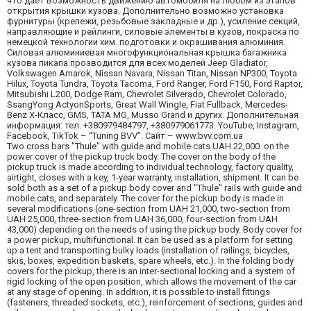
что даёт возможность движению автомобиля на любом из этапов
открытия крышки кузова. Дополнительно возможно установка
фурнитуры (крепежи, резьбовые закладные и др.), усиление секций,
направляющие и рейлинги, силовые элементы в кузов, покраска по
немецкой технологии хим. подготовки и окрашивания алюминия.
Силовая алюминиевая многофункциональная крышка багажника
кузова пикапа прозводится для всех моделей Jeep Gladiator,
Volkswagen Amarok, Nissan Navara, Nissan Titan, Nissan NP300, Toyota
Hilux, Toyota Tundra, Toyota Tacoma, Ford Ranger, Ford F150, Ford Raptor,
Mitsubishi L200, Dodge Ram, Chevrolet Silverado, Chevrolet Colorado,
SsangYong ActyonSports, Great Wall Wingle, Fiat Fullback, Mercedes-
Benz X-Класс, GMS, TATA MG, Musso Grand и других. Дополнительная
информация: тел. +380979484797, +380979061773. YouTube, Instagram,
Facebook, TikTok – “Tuning BVV”. Сайт – www.bvv.com.ua
Two cross bars "Thule" with guide and mobile cats UAH 22,000. on the
power cover of the pickup truck body. The cover on the body of the
pickup truck is made according to individual technology, factory quality,
airtight, closes with a key, 1-year warranty, installation, shipment. It can be
sold both as a set of a pickup body cover and "Thule" rails with guide and
mobile cats, and separately. The cover for the pickup body is made in
several modifications (one-section from UAH 21,000, two-section from
UAH 25,000, three-section from UAH 36,000, four-section from UAH
43,000) depending on the needs of using the pickup body. Body cover for
a power pickup, multifunctional. It can be used as a platform for setting
up a tent and transporting bulky loads (installation of railings, bicycles,
skis, boxes, expedition baskets, spare wheels, etc.). In the folding body
covers for the pickup, there is an inter-sectional locking and a system of
rigid locking of the open position, which allows the movement of the car
at any stage of opening. In addition, it is possible to install fittings
(fasteners, threaded sockets, etc.), reinforcement of sections, guides and