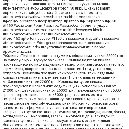
#крышканакузовпикапа #рейлингинакрышкукузовапикапа
#рейлингиthule #крышкакузоваfordf150 #крышкакузоваram
#крышкакузоваtoyotatundra #truckbedcoverwithroofrails
#truckbedcoverwithtwocrossbars #truckbedtonneaucover
#фордф150раптор #фордраптор #раптор #ф150раптор #ф150
#f150 #доджрам #рам #рамтрх #рамребел #тойотатундра
#truckbedcover #truckbedcovers #truckbedcoverswithlock
#truckbedcoverwithrollbar #truckbedcoverf150
#fordf150raptortonneacover #f150tonneaucover #raptortonneaucover
#truckbedcoverram #dodgeramtonneacover #ramtonneaucover
#truckbedcovertundra #toyotatundratonneacover #tuningbvv
#рекомендации.
Рейлинги «Thule» с направляющими и мобильными китами 22000 грн.
на силовую крышку кузова пикапа. Крышка на кузов пикапа
производится по индивидуальной технологии, заводское качество,
герметична, закрывается на ключ, гарантия 1 год, установка,
отправка. Возможна продажа как комплектом так и отдельно
крышка кузова пикапа, рейлингами «Thule» с направляющими и
мобильными китами 22000 грн. Крышка на кузов пикапа
производится в нескольких модификациях (односекционная от
21000 грн., двухсекционная от 25000 грн., трехсекционная от 36000
грн., четырехсекционная от 43000 грн.) в зависимости от
потребностей в использовании кузова пикапа. Крышка кузова на
пикап силовая, многофункциональная. Может использоваться в
качестве платформы для установки палатки и перевозки
габаритных грузов (установка рейлингов, велосипеды, лыжи, боксы,
экспедиционные корзины, запасные колеса и др.). В складных
крышках кузова для пикапа предусмотрена межсекционная
блокировка и система жесткой блокировки открытого положения,