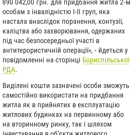
890 042,00 грн. для придбання житла 2-м
особам з інвалідністю I-II груп, яка
настала внаслідок поранення, контузії,
каліцтва або захворювання, одержаних
під час безпосередньої участі в
антитерористичній операції», - йдеться у
повідомленні на сторінці
Бориспільської
РДА
.
Виділені кошти зазначені особи зможуть
самостійно використати на придбання
житла як в прийнятих в експлуатацію
житлових будинках на первинному або
на вторинному ринку, так і шляхом
інвестування в об’єкти житлового