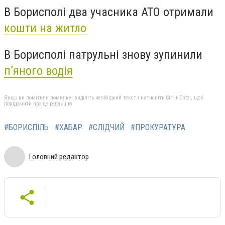
В Борисполі два учасника АТО отримали
кошти на житло
В Борисполі патрульні знову зупинили
п’яного водія
Якщо ви помітили помилку, виділіть необхідний текст і натисніть Ctrl + Enter, щоб
повідомити про це редакцію
#БОРИСПІЛЬ
#ХАБАР
#СЛІДЧИЙ
#ПРОКУРАТУРА
Головний редактор