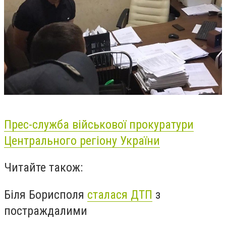
Прес-служба військової прокуратури
Центрального регіону України
Читайте також:
Біля Борисполя
сталася ДТП
з
постраждалими