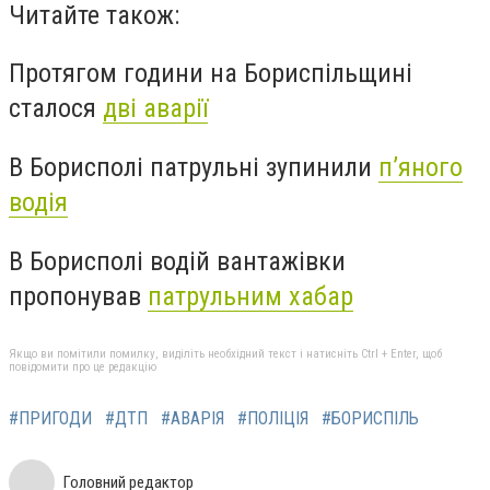
Читайте також:
Протягом години на Бориспільщині
сталося
дві аварії
В Борисполі патрульні зупинили
п’яного
водія
В Борисполі водій вантажівки
пропонував
патрульним хабар
Якщо ви помітили помилку, виділіть необхідний текст і натисніть Ctrl + Enter, щоб
повідомити про це редакцію
#ПРИГОДИ
#ДТП
#АВАРІЯ
#ПОЛІЦІЯ
#БОРИСПІЛЬ
Головний редактор