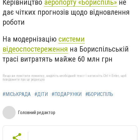
Керівництво
аеропорту «Бориспіль»
не
дає чітких прогнозів щодо відновлення
роботи
На модернізацію
системи
відеоспостереження
на Бориспільській
трасі витратять майже 60 млн грн
Якщо ви помітили помилку, виділіть необхідний текст і натисніть Ctrl + Enter, щоб
повідомити про це редакцію
#МІСЬКРАДА
#ДІТИ
#ПОДАРУНКИ
#БОРИСПІЛЬ
Головний редактор