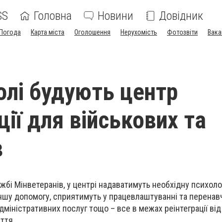
SS
Головна
Новини
Довідник
Погода
Карта міста
Оголошення
Нерухомість
Фотозвіти
Вака
олі будують центр
ції для військових та
в
жбі Мінветеранів, у центрі надаватимуть необхідну психолог
іншу допомогу, сприятимуть у працевлаштуванні та перенавч
міністративних послуг тощо – все в межах реінтеграції від
ття.