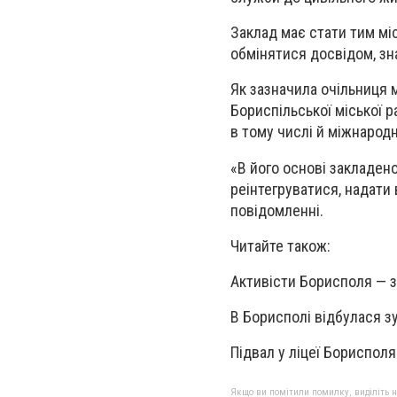
Заклад має стати тим міс
обмінятися досвідом, зн
Як зазначила очільниця 
Бориспільської міської р
в тому числі й міжнародн
«В його основі закладен
реінтегруватися, надати 
повідомленні.
Читайте також:
Активісти Борисполя — 
В Борисполі відбулася зу
Підвал у ліцеї Бориспол
Якщо ви помітили помилку, виділіть нео