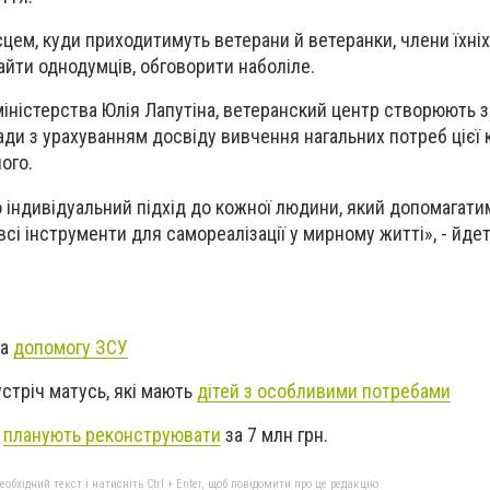
цем, куди приходитимуть ветерани й ветеранки, члени їхніх
айти однодумців, обговорити наболіле.
міністерства Юлія Лапутіна, ветеранский центр створюють 
ади з урахуванням досвіду вивчення нагальних потреб цієї ка
ого.
о індивідуальний підхід до кожної людини, який допомагат
всі інструменти для самореалізації у мирному житті», - йде
за
допомогу ЗСУ
стріч матусь, які мають
дітей з особливими потребами
я
планують реконструювати
за 7 млн грн.
бхідний текст і натисніть Ctrl + Enter, щоб повідомити про це редакцію