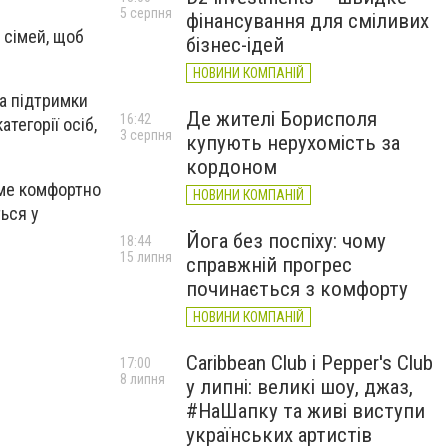
5 серпня
фінансування для сміливих
 сімей, щоб
бізнес-ідей
НОВИНИ КОМПАНІЙ
за підтримки
Де жителі Борисполя
16:42
тегорії осіб,
3 серпня
купують нерухомість за
кордоном
име комфортно
НОВИНИ КОМПАНІЙ
ться у
Йога без поспіху: чому
18:44
15 липня
справжній прогрес
починається з комфорту
НОВИНИ КОМПАНІЙ
Caribbean Club і Pepper's Club
17:00
8 липня
у липні: великі шоу, джаз,
#НаШапку та живі виступи
українських артистів