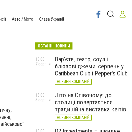
нсії
Авто / Мото
Слава Україні!
ОСТАННІ НОВИНИ
Вар’єте, театр, соул і
13:00
7 серпня
блюзові джеми: серпень у
Caribbean Club і Pepper's Club
НОВИНИ КОМПАНІЙ
Літо на Співочому: до
15:00
5 серпня
столиці повертається
традиційна виставка квітів
ічну,
анні,
НОВИНИ КОМПАНІЙ
 військової
D2 Investments – швидке
13:00