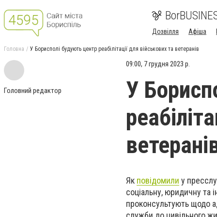
BorBUSINE
Дозвілля
Афіша
Головна
У Борисполі будують центр реабілітації для військових та ветеранів
09:00, 7 грудня 2023 р.
У Борисп
Головний редактор
реабіліта
ветерані
Як
повідомили
у пресслу
соціальну, юридичну та 
проконсультують щодо ад
служби до цивільного жи