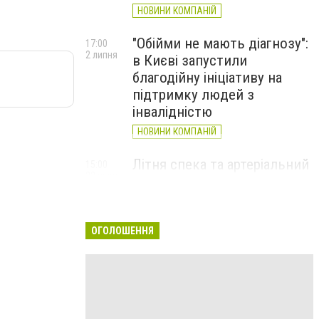
НОВИНИ КОМПАНІЙ
"Обійми не мають діагнозу":
17:00
2 липня
в Києві запустили
благодійну ініціативу на
підтримку людей з
інвалідністю
НОВИНИ КОМПАНІЙ
Літня спека та артеріальний
15:00
22 червня
тиск: як захистити судини
та коли потрібен лікар
НОВИНИ КОМПАНІЙ
ОГОЛОШЕННЯ