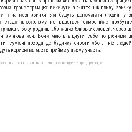
корисні бактерії в організм хворого. Паралельно з працею
ховна трансформація: викинути з життя шкідливу звичку
и її на нові звички, які будуть допомагати людині у в
й стадії алкоголізму не вдасться самостійно позбути
дтримка з боку родичів або інших близьких людей, через щ
ня змінюватися. Вони мають відчути себе потрібними ц
ти: сумісні походи до будинку сироти або літніх люде
дуть корисні всім, хто прийме у цьому участь.
бхідний текст і натисніть Ctrl + Enter, щоб повідомити про це редакцію