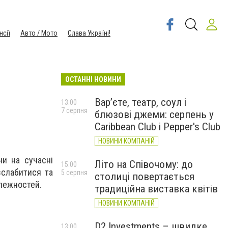
нсії
Авто / Мото
Слава Україні!
ОСТАННІ НОВИНИ
Вар’єте, театр, соул і
13:00
7 серпня
блюзові джеми: серпень у
Caribbean Club і Pepper's Club
НОВИНИ КОМПАНІЙ
чи на сучасні
Літо на Співочому: до
15:00
зслабитися та
5 серпня
столиці повертається
лежностей.
традиційна виставка квітів
НОВИНИ КОМПАНІЙ
D2 Investments – швидке
13:00