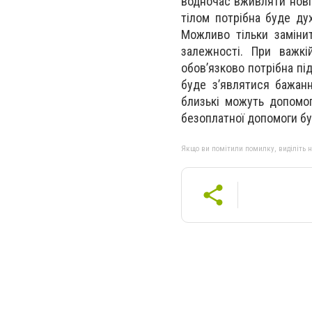
водночас вживляти нові 
тілом потрібна буде ду
Можливо тільки замінит
залежності. При важкі
обов’язково потрібна пі
буде з’являтися бажан
близькі можуть допомог
безоплатної допомоги бу
Якщо ви помітили помилку, виділіть нео