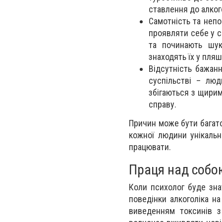
ставлення до алког
Самотність та непо
проявляти себе у с
та починають шук
знаходять їх у пля
Відсутність бажан
суспільстві – люд
збігаються з щири
справу.
Причин може бути багато 
кожної людини унікальн
працювати.
Праця над собо
Коли психолог буде зна
поведінки алкоголіка н
виведенням токсинів з