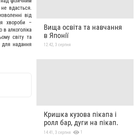
 над фізичним
 не вдасться.
изволенні від
ся хвороби –
Вища освіта та навчання
о в алкоголіка
в Японії
ьому світу та
й для надання
12:42, 3 серпня
Кришка кузова пікапа і
ролл бар, дуги на пікап.
1
14:41, 3 серпня