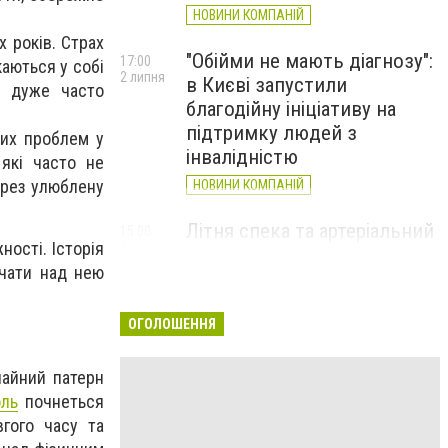
НОВИНИ КОМПАНІЙ
 років. Страх
"Обійми не мають діагнозу":
17:00
каються у собі
2 липня
в Києві запустили
а дуже часто
благодійну ініціативу на
підтримку людей з
них проблем у
інвалідністю
 які часто не
ерез улюблену
НОВИНИ КОМПАНІЙ
Літня спека та артеріальний
15:00
ності. Історія
22 червня
тиск: як захистити судини
очати над нею
та коли потрібен лікар
НОВИНИ КОМПАНІЙ
ОГОЛОШЕННЯ
чайний патерн
оль
почнеться
вгого часу та