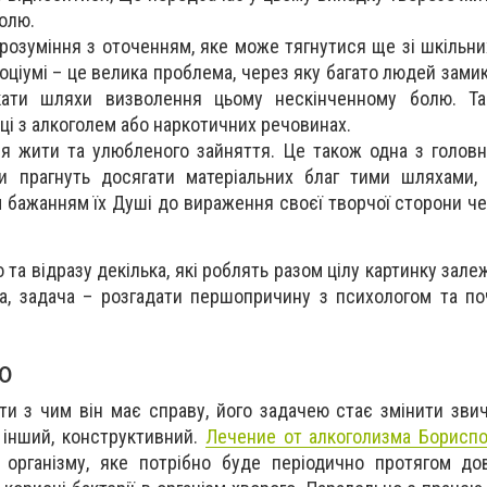
олю.
розуміння з оточенням, яке може тягнутися ще зі шкільних
оціумі – це велика проблема, через яку багато людей зами
ати шляхи визволення цьому нескінченному болю. Т
шці з алкоголем або наркотичних речовинах.
ня жити та улюбленого зайняття. Це також одна з голов
и прагнуть досягати матеріальних благ тими шляхами,
м бажанням їх Душі до вираження своєї творчої сторони ч
та відразу декілька, які роблять разом цілу картинку залеж
а, задача – розгадати першопричину з психологом та п
ю
ти з чим він має справу, його задачею стає змінити зви
а інший, конструктивний.
Лечение от алкоголизма Борисп
 організму, яке потрібно буде періодично протягом до