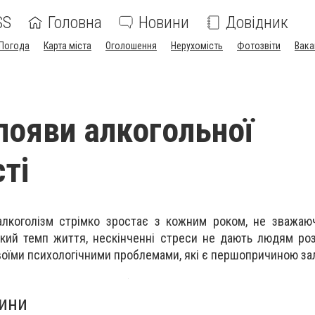
SS
Головна
Новини
Довідник
Погода
Карта міста
Оголошення
Нерухомість
Фотозвіти
Вака
появи алкогольної
ті
алкоголізм стрімко зростає з кожним роком, не зважаю
кий темп життя, нескінченні стреси не дають людям ро
воїми психологічними проблемами, які є першопричиною за
ини