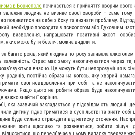
лизма в Борисполе
починається з прийняття хворим свого 
ів залежна людина не визнає своєї хвороби – саме тому 
ливо подивитися на себе з боку та визнати проблему. Відто
 який необхідно проходити з психологом або Духовним наст
опу визволення, напрацювати позитивні якості особис
, яких може бути безліч, можна виділити:
за багато років, який людина потроху запивала алкоголем
у залежність. Стрес має змогу накопичуватися через те,
 розв’язуються вчасно. Це можуть бути непорозуміння в сім’
ку родичів, постійна образа на когось, яку хворий намага
римати свої невдоволення при собі та не накопичувати 
уючими. Якщо цього не робити образа буде накопичуват
 важко знайти її коріння.
бі, яка зазвичай закладається у підсвідомість людині ще
чили дитину гідно триматися в суспільстві та знати собі ц
дина буде сильно страждати від натиску оточення. Наспр
ажання жити щасливо та розвиватися, робити рішучі ді
е відноситися, що передбачає у цьому випадку тверезе жи