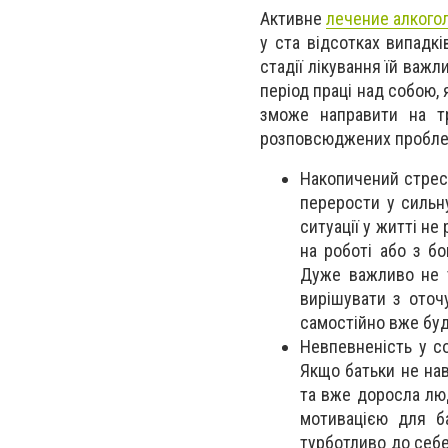
Активне
лечение алкого
у ста відсотках випадк
стадії лікування їй важ
період праці над собою,
зможе направити на тр
розповсюджених проблем
Накопичений стрес 
перерости у сильн
ситуації у житті не
на роботі або з бо
Дуже важливо не т
вирішувати з оточ
самостійно вже буде
Невпевненість у со
Якщо батьки не нав
та вже доросла лю
мотивацією для б
турботливо до себ