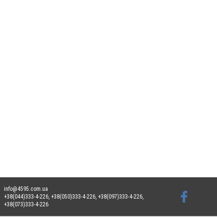
info@4595.com.ua
+38(044)333-4-226, +38(050)333-4-226, +38(097)333-4-226,
+38(073)333-4-226