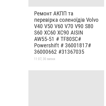
Ремонт АКПП та
перевірка соленоїдів Volvo
V40 V50 V60 V70 V90 S80
S60 XC60 XC90 AISIN
AW55-51 # TF80SC#
Powershift # 36001817#
36000662 #31367035
11:07, 30 липня