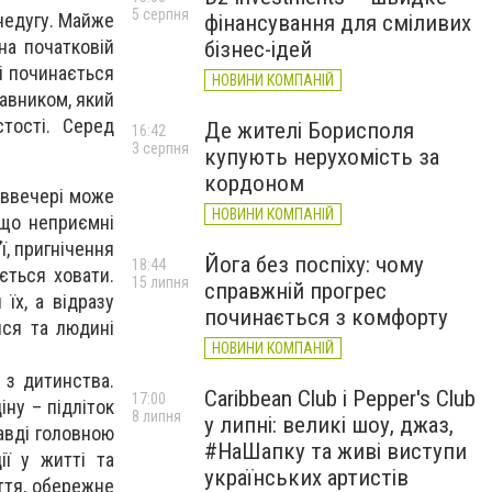
5 серпня
недугу. Майже
фінансування для сміливих
на початковій
бізнес-ідей
ді починається
НОВИНИ КОМПАНІЙ
авником, який
тості. Серед
Де жителі Борисполя
16:42
3 серпня
купують нерухомість за
кордоном
 ввечері може
НОВИНИ КОМПАНІЙ
 що неприємні
ї, пригнічення
Йога без поспіху: чому
18:44
ється ховати.
15 липня
справжній прогрес
їх, а відразу
починається з комфорту
ися та людині
НОВИНИ КОМПАНІЙ
 з дитинства.
Caribbean Club і Pepper's Club
17:00
іну – підліток
8 липня
у липні: великі шоу, джаз,
авді головною
#НаШапку та живі виступи
ї у житті та
українських артистів
ття, обережне