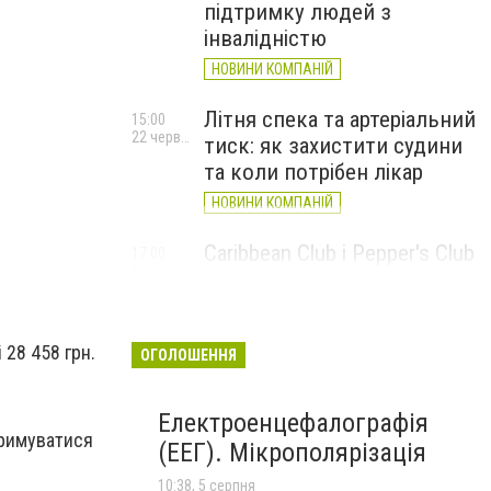
підтримку людей з
інвалідністю
НОВИНИ КОМПАНІЙ
Літня спека та артеріальний
15:00
22 червня
тиск: як захистити судини
та коли потрібен лікар
НОВИНИ КОМПАНІЙ
Caribbean Club і Pepper's Club
17:00
5 червня
у червні: від вар'єте «Рояль»
до благодійних концертів
#НаШапку
28 458 грн.
ОГОЛОШЕННЯ
НОВИНИ КОМПАНІЙ
Електроенцефалографія
тримуватися
(ЕЕГ). Мікрополярізація
10:38, 5 серпня