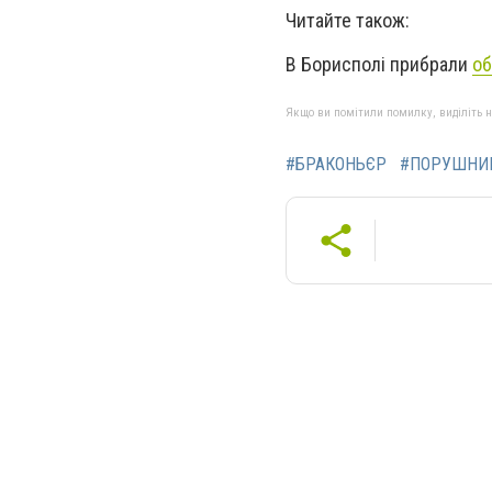
Читайте також:
В Борисполі прибрали
об
Якщо ви помітили помилку, виділіть нео
#БРАКОНЬЄР
#ПОРУШНИ