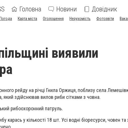
SS
Головна
Новини
Довідник
Погода
Карта міста
Оголошення
Нерухомість
Фотозвіти
Вака
пільщині виявили
ра
онного рейду на річці Гнила Оржиця, поблизу села Лемешів
, який здійснював вилов риби сітками з човна.
ький рибоохоронний патруль.
у карась у кількості 18 шт. Усі водні біоресурси, човен та
учено.