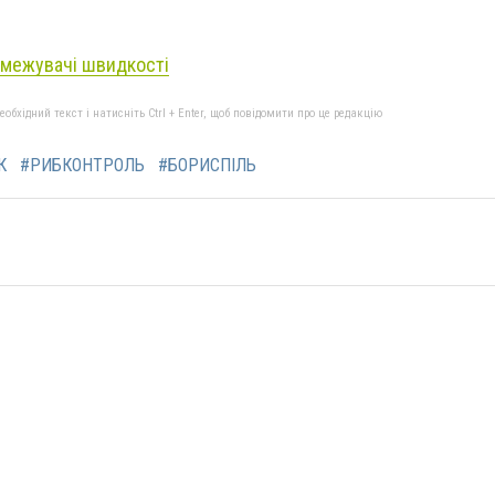
межувачі швидкості
бхідний текст і натисніть Ctrl + Enter, щоб повідомити про це редакцію
К
#РИБКОНТРОЛЬ
#БОРИСПІЛЬ