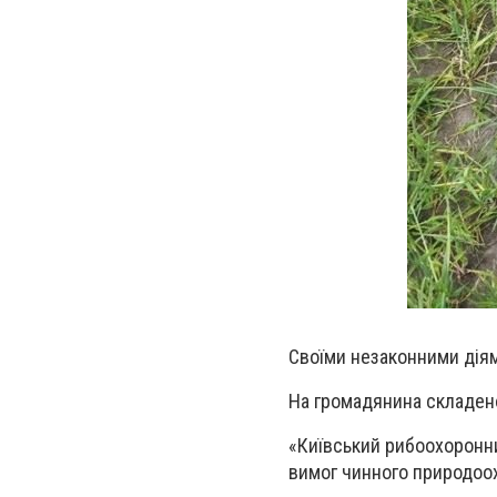
Своїми незаконними діям
На громадянина складено 
«Київський рибоохоронн
вимог чинного природоох