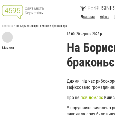
BorBUSINE
Дозвілля
Афіша
Головна
На Бориспільщині виявили браконьєра
18:00, 20 червня 2023 р.
На Борис
Михаил
браконьє
Днями, під час рибоохор
зафіксовано громадянина
Про це
повідомляє
Київс
У порушника виявлено риб
знаряддя лову було вил