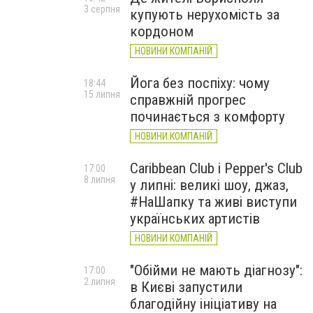
3 серпня
купують нерухомість за
кордоном
НОВИНИ КОМПАНІЙ
Йога без поспіху: чому
18:44
15 липня
справжній прогрес
починається з комфорту
НОВИНИ КОМПАНІЙ
Caribbean Club і Pepper's Club
17:00
8 липня
у липні: великі шоу, джаз,
#НаШапку та живі виступи
українських артистів
НОВИНИ КОМПАНІЙ
"Обійми не мають діагнозу":
17:00
2 липня
в Києві запустили
благодійну ініціативу на