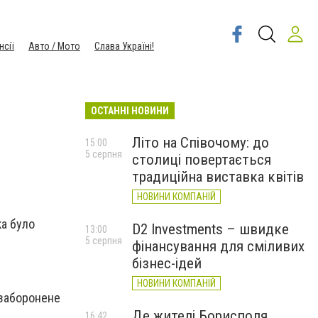
нсії
Авто / Мото
Слава Україні!
ОСТАННІ НОВИНИ
Літо на Співочому: до
15:00
5 серпня
столиці повертається
традиційна виставка квітів
НОВИНИ КОМПАНІЙ
ка було
D2 Investments – швидке
13:00
5 серпня
фінансування для сміливих
бізнес-ідей
НОВИНИ КОМПАНІЙ
 заборонене
Де жителі Борисполя
16:42