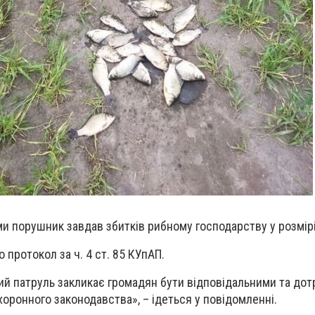
и порушник завдав збитків рибному господарству у розмірі 
протокол за ч. 4 ст. 85 КУпАП.
ий патруль закликає громадян бути відповідальними та до
оронного законодавства», – ідеться у повідомленні.