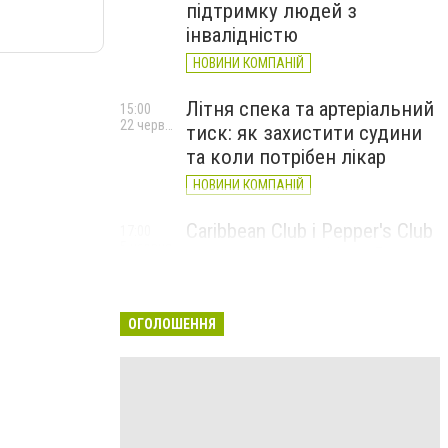
підтримку людей з
інвалідністю
НОВИНИ КОМПАНІЙ
Літня спека та артеріальний
15:00
22 червня
тиск: як захистити судини
та коли потрібен лікар
НОВИНИ КОМПАНІЙ
Caribbean Club і Pepper's Club
17:00
5 червня
у червні: від вар'єте «Рояль»
до благодійних концертів
#НаШапку
ОГОЛОШЕННЯ
НОВИНИ КОМПАНІЙ