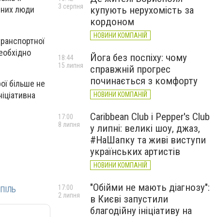
3 серпня
купують нерухомість за
з них люди
кордоном
НОВИНИ КОМПАНІЙ
транспортної
необхідно
Йога без поспіху: чому
18:44
15 липня
справжній прогрес
починається з комфорту
ої більше не
ніціативна
НОВИНИ КОМПАНІЙ
Caribbean Club і Pepper's Club
17:00
8 липня
у липні: великі шоу, джаз,
#НаШапку та живі виступи
українських артистів
НОВИНИ КОМПАНІЙ
"Обійми не мають діагнозу":
17:00
ПІЛЬ
2 липня
в Києві запустили
благодійну ініціативу на