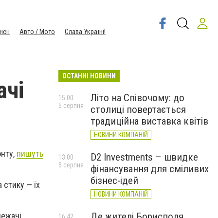
нсії
Авто / Мото
Слава Україні!
ОСТАННІ НОВИНИ
ачі
Літо на Співочому: до
15:00
5 серпня
столиці повертається
традиційна виставка квітів
НОВИНИ КОМПАНІЙ
онту,
пишуть
D2 Investments – швидке
13:00
5 серпня
фінансування для сміливих
бізнес-ідей
 стику — їх
НОВИНИ КОМПАНІЙ
Де жителі Борисполя
лежачі
16:42