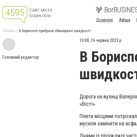
BorBUSINE
Дозвілля
Афіша
Головна
В Борисполі прибрали обмежувачі швидкості
10:00, 16 червня 2023 р.
В Борисп
Головний редактор
швидкост
Дорога на вулиці Валері
«Вісті».
Плити місцями потріскали
мусили замінити на асфа
Днями із проїжджої част