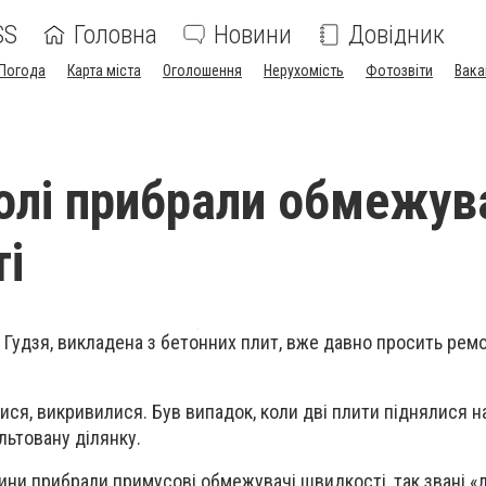
SS
Головна
Новини
Довідник
Погода
Карта міста
Оголошення
Нерухомість
Фотозвіти
Вака
олі прибрали обмежув
і
я Гудзя, викладена з бетонних плит, вже давно просить рем
ся, викривилися. Був випадок, коли дві плити піднялися на
льтовану ділянку.
ини прибрали примусові обмежувачі швидкості, так звані «