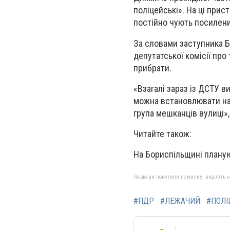
поліцейські». На ці прис
постійно чують посилени
За словами заступника Бо
депутатської комісії про
прибрати.
«Взагалі зараз із ДСТУ в
можна встановлювати на 
група мешканців вулиці»
Читайте також:
На Бориспільщині планую
Якщо ви помітили помилку, виділіть нео
#ПДР
#ЛЕЖАЧИЙ
#ПОЛІ