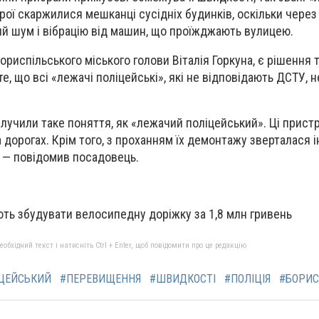
трої скаржилися мешканці сусідніх будинків, оскільки чере
й шум і вібрацію від машин, що проїжджають вулицею.
риспільського міського голови Віталія Горкуна, є рішення 
 те, що всі «лежачі поліцейські», які не відповідають ДСТУ, 
илучили таке поняття, як «лежачий поліцейський». Ці пристр
дорогах. Крім того, з проханням їх демонтажу зверталася і
, — повідомив посадовець.
ть збудувати велосипедну доріжку за 1,8 млн гривень
бхідний текст і натисніть Ctrl + Enter, щоб повідомити про це редакцію
ЦЕЙСЬКИЙ
#ПЕРЕВИЩЕННЯ
#ШВИДКОСТІ
#ПОЛІЦІЯ
#БОРИС