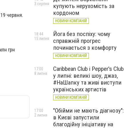
3 серпня
купують нерухомість за
кордоном
 19 червня.
НОВИНИ КОМПАНІЙ
Йога без поспіху: чому
18:44
15 липня
справжній прогрес
починається з комфорту
млн грн
НОВИНИ КОМПАНІЙ
Caribbean Club і Pepper's Club
17:00
8 липня
у липні: великі шоу, джаз,
#НаШапку та живі виступи
українських артистів
НОВИНИ КОМПАНІЙ
"Обійми не мають діагнозу":
17:00
2 липня
в Києві запустили
благодійну ініціативу на