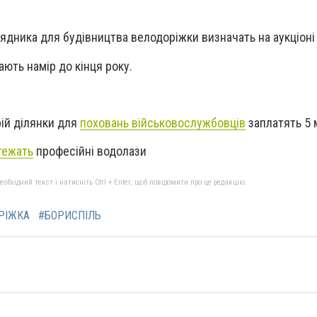
рядника для будівництва велодоріжки визнач
ать
на аукціоні
ють намір до кінця року.
рій ділянки для
поховань військовослужбовців
заплатять 5 
тежать
професійні водолази
бхідний текст і натисніть Ctrl + Enter, щоб повідомити про це редакцію
РІЖКА
#БОРИСПІЛЬ