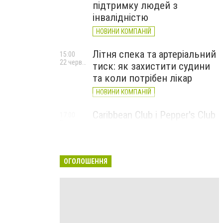
підтримку людей з
інвалідністю
НОВИНИ КОМПАНІЙ
Літня спека та артеріальний
15:00
22 червня
тиск: як захистити судини
та коли потрібен лікар
НОВИНИ КОМПАНІЙ
Caribbean Club і Pepper's Club
17:00
5 червня
у червні: від вар'єте «Рояль»
до благодійних концертів
#НаШапку
ОГОЛОШЕННЯ
НОВИНИ КОМПАНІЙ