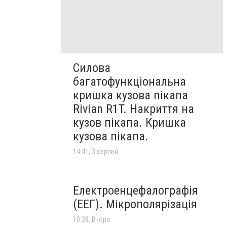
Силова
багатофункціональна
кришка кузова пікапа
Rivian R1T. Накриття на
кузов пікапа. Кришка
кузова пікапа.
14:41, 3 серпня
Електроенцефалографія
(ЕЕГ). Мікрополярізація
10:38, Вчора