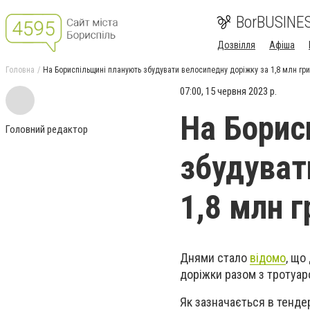
BorBUSINE
Дозвілля
Афіша
Головна
На Бориспільщині планують збудувати велосипедну доріжку за 1,8 млн гр
07:00, 15 червня 2023 р.
На Борис
Головний редактор
збудуват
1,8 млн 
Днями стало
відомо
, що
доріжки разом з тротуар
Як зазначається в тенде