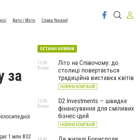
нсії
Авто / Мото
Слава Україні!
ОСТАННІ НОВИНИ
Літо на Співочому: до
15:00
Вчора
столиці повертається
у за
традиційна виставка квітів
НОВИНИ КОМПАНІЙ
D2 Investments – швидке
13:00
Вчора
фінансування для сміливих
бізнес-ідей
 велосипедної
НОВИНИ КОМПАНІЙ
дає 1 млн 832
Де жителі Борисполя
16:42