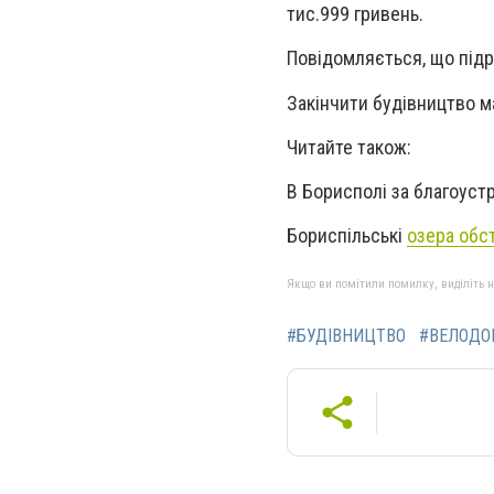
тис.999 гривень.
Повідомляється
, що під
Закінчити будівництво ма
Читайте також:
В Борисполі за благоуст
Бориспільські
озера обс
Якщо ви помітили помилку, виділіть нео
#БУДІВНИЦТВО
#ВЕЛОДО