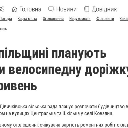
SS
Головна
Новини
Довідник
Погода
Карта міста
Оголошення
Нерухомість
Фотозвіти
Вака
ивень
пільщині планують
и велосипедну доріжк
гривень
 Дівичківська сільська рада планує розпочати будівництво
ом на вулицях Центральна та Шкільна у селі Ковалин.
рному оголошенні, очікувана вартість ремонтних робіт скла