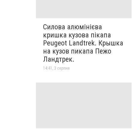
Силова алюмінієва
кришка кузова пікапа
Peugeot Landtrek. Крышка
на кузов пикапа Пежо
Ландтрек.
14:41, 3 серпня