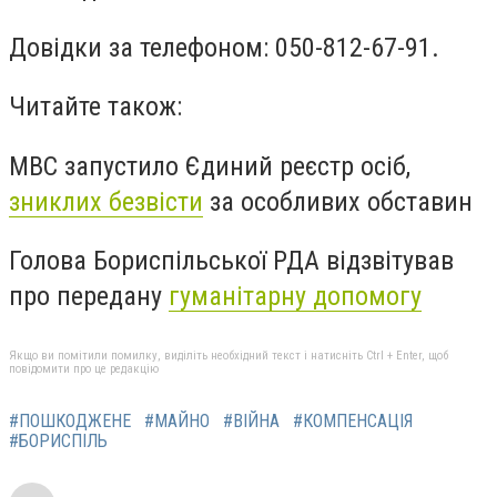
Довідки за телефоном: 050-812-67-91
.
Читайте також:
МВС запустило Єдиний реєстр осіб,
зниклих безвісти
за особливих обставин
Голова Бориспільської РДА відзвітував
про передану
гуманітарну допомогу
Якщо ви помітили помилку, виділіть необхідний текст і натисніть Ctrl + Enter, щоб
повідомити про це редакцію
#ПОШКОДЖЕНЕ
#МАЙНО
#ВІЙНА
#КОМПЕНСАЦІЯ
#БОРИСПІЛЬ