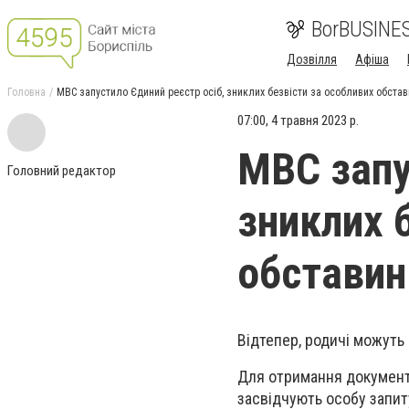
BorBUSINE
Дозвілля
Афіша
Головна
МВС запустило Єдиний реєстр осіб, зниклих безвісти за особливих обстав
07:00, 4 травня 2023 р.
МВС запу
Головний редактор
зниклих 
обставин
Відтепер, родичі можуть
Для отримання документа
засвідчують особу запит