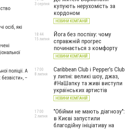
3 серпня
купують нерухомість за
рство
кордоном
НОВИНИ КОМПАНІЙ
 осіб, які
Йога без поспіху: чому
18:44
15 липня
справжній прогрес
ачені
починається з комфорту
іональної
НОВИНИ КОМПАНІЙ
Caribbean Club і Pepper's Club
17:00
ої поліції. А
8 липня
у липні: великі шоу, джаз,
безвісти», –
#НаШапку та живі виступи
українських артистів
НОВИНИ КОМПАНІЙ
"Обійми не мають діагнозу":
17:00
2 липня
в Києві запустили
благодійну ініціативу на