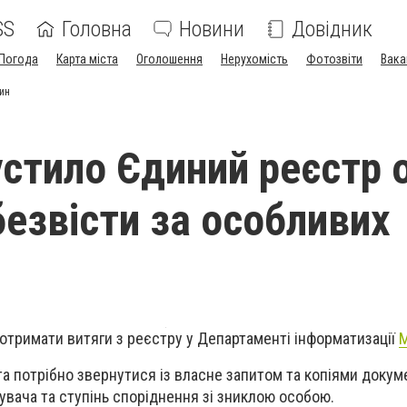
SS
Головна
Новини
Довідник
Погода
Карта міста
Оголошення
Нерухомість
Фотозвіти
Вака
ин
стило Єдиний реєстр о
безвісти за особливих
 отримати витяги з реєстру у Департаменті інформатизації
М
 потрібно звернутися із власне запитом та копіями докуме
увача та ступінь споріднення зі зниклою особою.