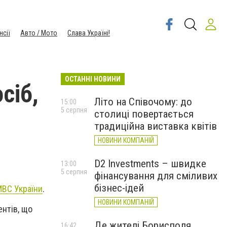
нсії
Авто / Мото
Слава Україні!
ОСТАННІ НОВИНИ
сіб,
Літо на Співочому: до
15:00
5 серпня
столиці повертається
традиційна виставка квітів
НОВИНИ КОМПАНІЙ
D2 Investments – швидке
13:00
5 серпня
фінансування для сміливих
бізнес-ідей
ВС України
.
НОВИНИ КОМПАНІЙ
нтів, що
Де жителі Борисполя
16:42