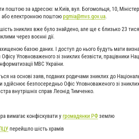
и поштою за адресою: м.Київ, вул. Богомольця, 10, Міністе
ни або електронною поштою
pgmia@mvs.gov.ua
.
ість зниклих вже було знайдено, але ще є близько 23 тисячі
клими через воєнні дії.
ахищеною базою даних. І доступ до нього будуть мати визн
 Офісу Уповноваженого зі зниклих безвісти, працівники Нац
інформатизації МВС України.
ся на основі заяв, поданих родичами зниклих до Національн
и здійснює безпосередньо Офіс Уповноваженого зі зниклих 
істра внутрішніх справ Леонід Тимченко.
ра вимагає конфіскувати у
громадянки РФ
землю
ПЦУ
перейшло шість храмів