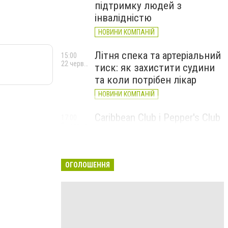
підтримку людей з
інвалідністю
НОВИНИ КОМПАНІЙ
Літня спека та артеріальний
15:00
22 червня
тиск: як захистити судини
та коли потрібен лікар
НОВИНИ КОМПАНІЙ
Caribbean Club і Pepper's Club
17:00
5 червня
у червні: від вар'єте «Рояль»
до благодійних концертів
#НаШапку
ОГОЛОШЕННЯ
НОВИНИ КОМПАНІЙ