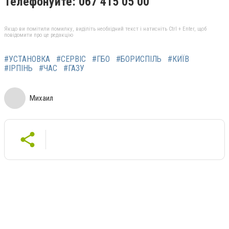
Телефонуйте: 067 415 05 00
Якщо ви помітили помилку, виділіть необхідний текст і натисніть Ctrl + Enter, щоб
повідомити про це редакцію
#УСТАНОВКА
#СЕРВІС
#ГБО
#БОРИСПІЛЬ
#КИЇВ
#ІРПІНЬ
#ЧАС
#ГАЗУ
Михаил