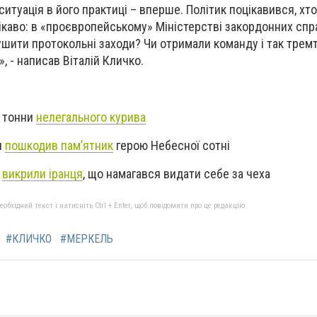
ситуація в його практиці – вперше. Політик поцікавився, хто
ікаво: в «проєвропейському» Міністерстві закордонних спр
шити протокольні заходи? Чи отримали команду і так тремт
, - написав Віталій Кличко.
4 тонни
нелегального курива
л
пошкодив пам’ятник
герою Небесної сотні
»
викрили іранця
, що намагався видати себе за чеха
бхідний текст і натисніть Ctrl + Enter, щоб повідомити про це редакцію
#КЛИЧКО
#МЕРКЕЛЬ