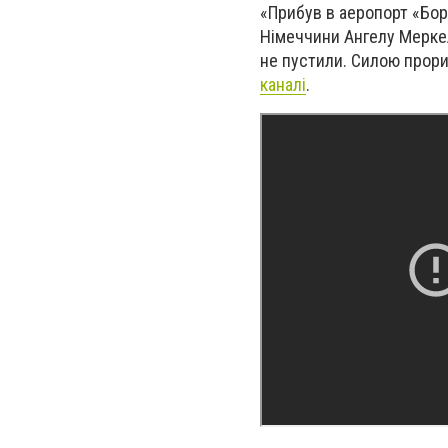
«Прибув в аеропорт «Бори
Німеччини Ангелу Меркель
не пустили. Силою прори
каналі
.