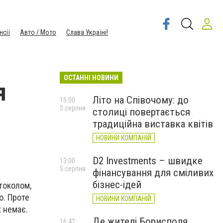
нсії
Авто / Мото
Слава Україні!
ОСТАННІ НОВИНИ
я
Літо на Співочому: до
15:00
5 серпня
столиці повертається
традиційна виставка квітів
НОВИНИ КОМПАНІЙ
D2 Investments – швидке
13:00
5 серпня
фінансування для сміливих
бізнес-ідей
отоколом,
о. Проте
НОВИНИ КОМПАНІЙ
х немає.
Де жителі Борисполя
16:42