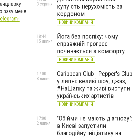
канцлерку
3 серпня
купують нерухомість за
го разу мене
кордоном
Telegram
-
НОВИНИ КОМПАНІЙ
Йога без поспіху: чому
18:44
15 липня
справжній прогрес
починається з комфорту
НОВИНИ КОМПАНІЙ
Caribbean Club і Pepper's Club
17:00
8 липня
у липні: великі шоу, джаз,
#НаШапку та живі виступи
українських артистів
НОВИНИ КОМПАНІЙ
"Обійми не мають діагнозу":
17:00
2 липня
в Києві запустили
благодійну ініціативу на