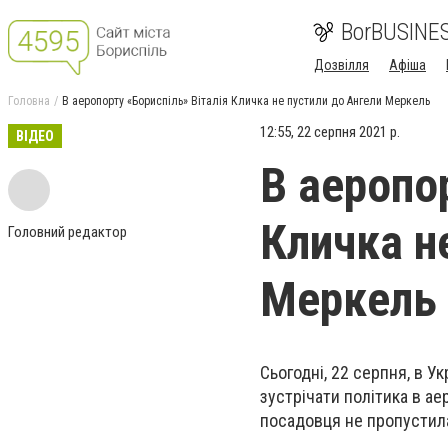
BorBUSINE
Дозвілля
Афіша
Головна
В аеропорту «Бориспіль» Віталія Кличка не пустили до Ангели Меркель
12:55, 22 серпня 2021 р.
ВІДЕО
В аеропо
Кличка н
Головний редактор
Меркель
Сьогодні, 22 серпня, в 
зустрічати політика в ае
посадовця не пропустила