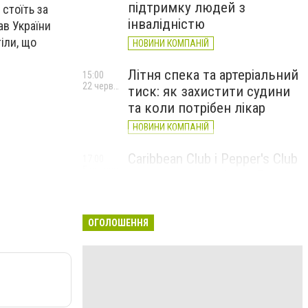
підтримку людей з
 стоїть за
інвалідністю
ав України
іли, що
НОВИНИ КОМПАНІЙ
Літня спека та артеріальний
15:00
22 червня
тиск: як захистити судини
та коли потрібен лікар
НОВИНИ КОМПАНІЙ
Caribbean Club і Pepper's Club
17:00
5 червня
у червні: від вар'єте «Рояль»
до благодійних концертів
#НаШапку
ОГОЛОШЕННЯ
НОВИНИ КОМПАНІЙ