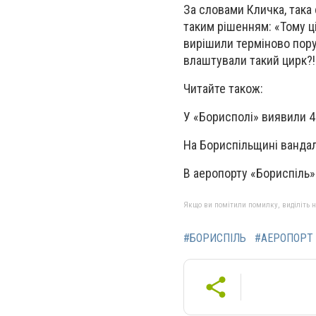
За словами Кличка, така 
таким рішенням: «Тому ц
вирішили терміново пору
влаштували такий цирк?!»
Читайте також:
У «Борисполі» виявили 
На Бориспільщині ванда
В аеропорту «Бориспіль
Якщо ви помітили помилку, виділіть нео
#БОРИСПІЛЬ
#АЕРОПОРТ