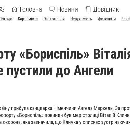
SS
Головна
Новини
Довідник
Погода
Карта міста
Оголошення
Нерухомість
Фотозвіти
Вака
рту «Бориспіль» Віталі
е пустили до Ангели
Україну прибула канцлерка Німеччини Ангела Меркель. За пр
ропорту «Бориспіль» повинен був мер столиці Віталій Кличк
 охорона, яка зазначила, що Кличка у списках зустрічаючи