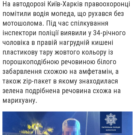
На автодорозі Київ-Харків правоохоронці
помітили водія мопеда, що рухався без
мотошолома. Під час спілкування
інспектори поліції виявили у 34-річного
чоловіка в правій нагрудній кишені
пластикову тару жовтого кольору із
порошкоподібною речовиною білого
забарвлення схожою на амфетамін, а
також zip-пакет в якому знаходилася
зелена подрібнена речовина схожа на
марихуану.