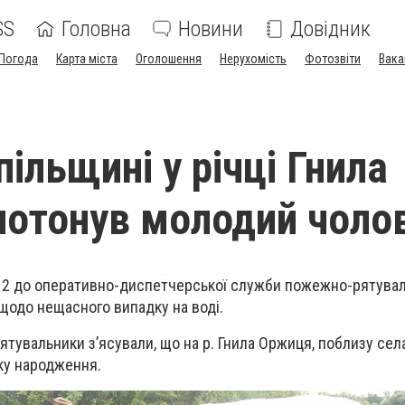
SS
Головна
Новини
Довідник
Погода
Карта міста
Оголошення
Нерухомість
Фотозвіти
Вака
ільщині у річці Гнила
отонув молодий чолов
5:12 до оперативно-диспетчерської служби пожежно-рятува
щодо нещасного випадку на воді.
ятувальники з’ясували, що на р. Гнила Оржиця, поблизу сел
у народження.