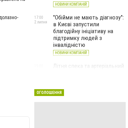
НОВИНИ КОМПАНІЙ
"Обійми не мають діагнозу":
одолазно-
17:00
2 липня
в Києві запустили
благодійну ініціативу на
підтримку людей з
інвалідністю
НОВИНИ КОМПАНІЙ
Літня спека та артеріальний
15:00
22 червня
тиск: як захистити судини
та коли потрібен лікар
НОВИНИ КОМПАНІЙ
ОГОЛОШЕННЯ