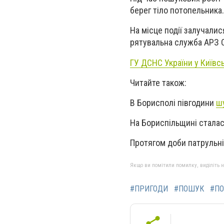
берег тіло потопельника.
На місце події залучалис
рятувальна служба АРЗ С
ГУ ДСНС України у Київсь
Читайте також:
В Борисполі півгодини
ш
На Бориспільщині стала
Протягом доби патрульн
Якщо ви помітили помилку, виділіть нео
#ПРИГОДИ
#ПОШУК
#ПО