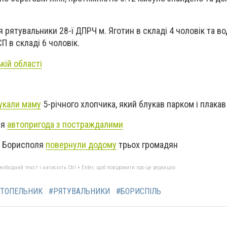
я рятувальники 28-ї ДПРЧ м. Яготин в складі 4 чоловік та в
П в складі 6 чоловік.
кій області
укали маму
5-річного хлопчика, який блукав парком і плакав
ся
автопригода з постраждалими
і Борисполя
повернули додому
трьох громадян
бхідний текст і натисніть Ctrl + Enter, щоб повідомити про це редакцію
ТОПЕЛЬНИК
#РЯТУВАЛЬНИКИ
#БОРИСПІЛЬ