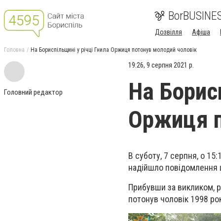
BorBUSINE
Дозвілля
Афіша
Головна
На Бориспільщині у річці Гнила Оржиця потонув молодий чоловік
19:26, 9 серпня 2021 р.
На Борисп
Головний редактор
Оржиця п
В суботу, 7 серпня, о 1
надійшло повідомлення 
Прибувши за викликом, р
потонув чоловік
1998
рок