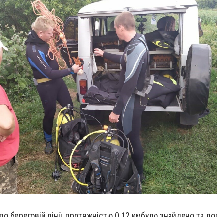
по береговій лінії, протяжністю 0.12 км
було знайдено та до