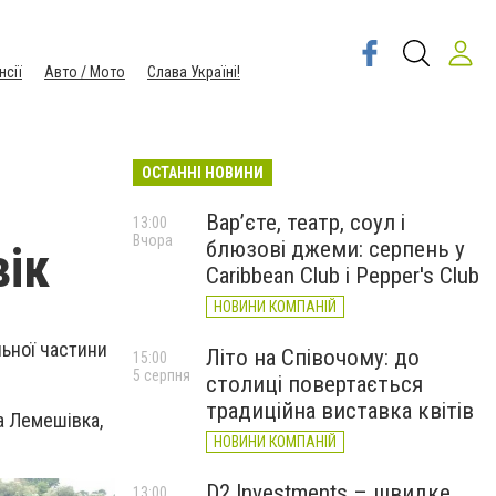
нсії
Авто / Мото
Слава Україні!
ОСТАННІ НОВИНИ
Вар’єте, театр, соул і
13:00
Вчора
блюзові джеми: серпень у
ік
Caribbean Club і Pepper's Club
НОВИНИ КОМПАНІЙ
льної частини
Літо на Співочому: до
15:00
5 серпня
столиці повертається
традиційна виставка квітів
а Лемешівка,
НОВИНИ КОМПАНІЙ
D2 Investments – швидке
13:00