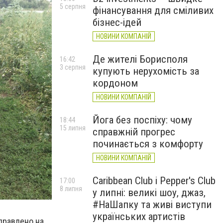
5 серпня
фінансування для сміливих
бізнес-ідей
НОВИНИ КОМПАНІЙ
Де жителі Борисполя
16:42
3 серпня
купують нерухомість за
кордоном
НОВИНИ КОМПАНІЙ
Йога без поспіху: чому
18:44
15 липня
справжній прогрес
починається з комфорту
НОВИНИ КОМПАНІЙ
Caribbean Club і Pepper's Club
17:00
8 липня
у липні: великі шоу, джаз,
#НаШапку та живі виступи
українських артистів
правлено на