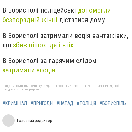
В Борисполі поліцейські
допомогли
безпорадній жінці
дістатися дому
В Борисполі затримали водія вантажівки,
що
збив пішохода і втік
В Борисполі за гарячим слідом
затримали злодія
Якщо ви помітили помилку, виділіть необхідний текст і натисніть Ctrl + Enter, щоб
повідомити про це редакцію
#КРИМІНАЛ
#ПРИГОДИ
#НАПАД
#ПОЛІЦІЯ
#БОРИСПІЛЬ
Головний редактор