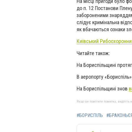
На місці пригоди було фо
до п. 12 Постанови Плен
забороненими знаряддям
слідує кримінальна відпо
як вбачаються ознаки зло
Київський Рибоохоронни
Читайте також:
На Бориспільщині протя
В аеропорту «Бориспіль»
На Бориспільщині знов
в
Якщо ви помітили помилку, виділіть нео
#БОРИСПІЛЬ
#БРАКОНЬЄ