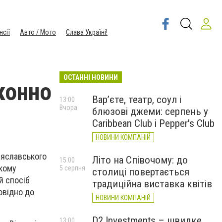
нсії
Авто / Мото
Слава Україні!
ОСТАННІ НОВИНИ
конно
Вар’єте, театр, соул і
13:00
Вчора
блюзові джеми: серпень у
Caribbean Club і Pepper's Club
НОВИНИ КОМПАНІЙ
еяславського
Літо на Співочому: до
15:00
ькому
5 серпня
столиці повертається
й спосіб
традиційна виставка квітів
овідно до
НОВИНИ КОМПАНІЙ
D2 Investments – швидке
13:00