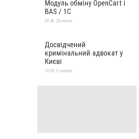
Модуль обміну OpenCart і
BAS / 1С
09:46, 28 липня
Досвідчений
кримінальний адвокат у
Києві
10:38, 5 серпня