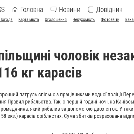
SS
Головна
Новини
Довідник
Погода
Карта міста
Оголошення
Нерухомість
Фотозвіти
Вака
пільщині чоловік неза
116 кг карасів
ронний патруль спільно з працівниками водної поліції Пер
я Правил рибальства. Так, о першій годині ночі, на Канівс
ромадянина, який рибалив за допомогою двох сіток. У таки
58 екз.) карасів сріблястих. Сума збитків розрахована відп