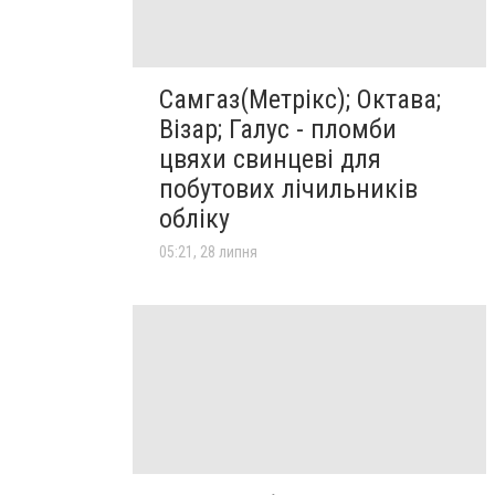
Самгаз(Метрікс); Октава;
Візар; Галус - пломби
цвяхи свинцеві для
побутових лічильників
обліку
05:21, 28 липня