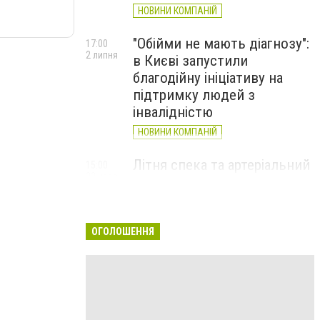
НОВИНИ КОМПАНІЙ
"Обійми не мають діагнозу":
17:00
2 липня
в Києві запустили
благодійну ініціативу на
підтримку людей з
інвалідністю
НОВИНИ КОМПАНІЙ
Літня спека та артеріальний
15:00
22 червня
тиск: як захистити судини
та коли потрібен лікар
НОВИНИ КОМПАНІЙ
ОГОЛОШЕННЯ