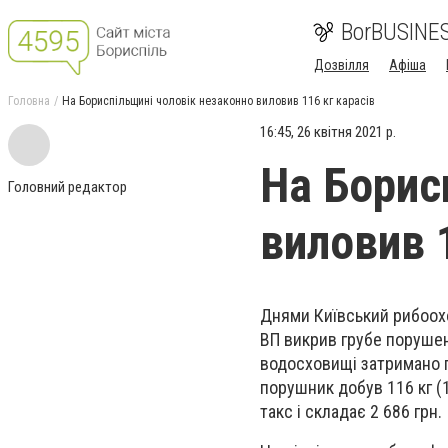
BorBUSINE
Дозвілля
Афіша
Головна
На Бориспільщині чоловік незаконно виловив 116 кг карасів
16:45, 26 квітня 2021 р.
На Борис
Головний редактор
виловив 
Днями Київський рибоохо
ВП викрив грубе порушенн
водосховищі затримано г
порушник добув 116 кг (1
такс і складає 2 686 грн.