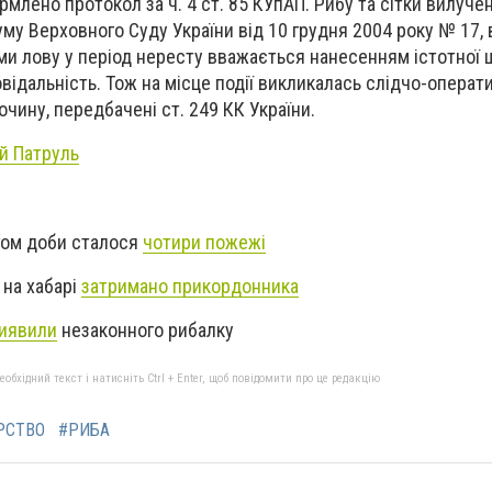
рмлено протокол за ч. 4 ст. 85 КУпАП. Рибу та сітки вилуче
уму Верховного Суду України від 10 грудня 2004 року № 17,
и лову у період нересту вважається нанесенням істотної 
відальність. Тож на місце події викликалась слідчо-операти
чину, передбачені ст. 249 КК України.
й Патруль
гом доби сталося
чотири пожежі
 на хабарі
затримано прикордонника
иявили
незаконного рибалку
бхідний текст і натисніть Ctrl + Enter, щоб повідомити про це редакцію
РСТВО
#РИБА