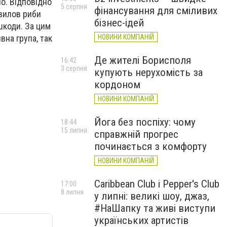
но. Відповідно
5 серпня
фінансування для сміливих
 вилов риби
бізнес-ідей
шкоди. За цим
НОВИНИ КОМПАНІЙ
вна група, так
Де жителі Борисполя
16:42
3 серпня
купують нерухомість за
кордоном
НОВИНИ КОМПАНІЙ
Йога без поспіху: чому
18:44
15 липня
справжній прогрес
починається з комфорту
НОВИНИ КОМПАНІЙ
Caribbean Club і Pepper's Club
17:00
8 липня
у липні: великі шоу, джаз,
#НаШапку та живі виступи
українських артистів