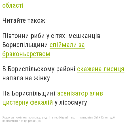
області
Читайте також:
Півтонни риби у сітях: мешканців
Бориспільщини
спіймали за
браконьєрством
В Бориспільскому районі
скажена лисиця
напала на жінку
На Бориспільщині
асенізатор злив
цистерну фекалій
у лісосмугу
Якщо ви помітили помилку, виділіть необхідний текст і натисніть Ctrl + Enter, щоб
повідомити про це редакцію