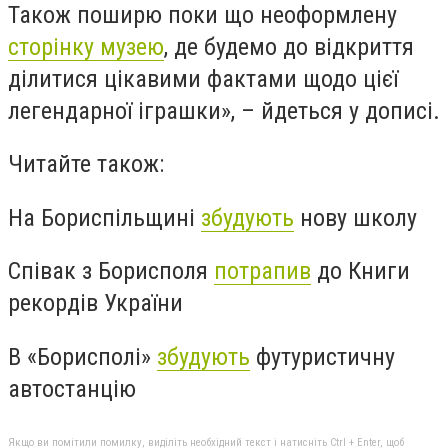
Також поширю поки що неоформлену
сторінку музею
, де будемо до відкриття
ділитися цікавими фактами щодо цієї
легендарної іграшки», – йдеться у дописі.
Читайте також:
На Бориспільщині
збудують
нову школу
Співак з Борисполя
потрапив
до Книги
рекордів України
В «Борисполі»
збудують
футуристичну
автостанцію
Якщо ви помітили помилку, виділіть необхідний текст і натисніть Ctrl + Enter, щоб