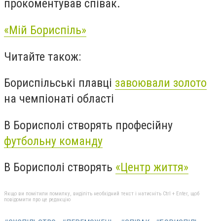
прокоментував співак.
«Мій Бориспіль»
Читайте також:
Бориспільські плавці
завоювали золото
на чемпіонаті області
В Борисполі створять професійну
футбольну команду
В Борисполі створять
«Центр життя»
Якщо ви помітили помилку, виділіть необхідний текст і натисніть Ctrl + Enter, щоб
повідомити про це редакцію