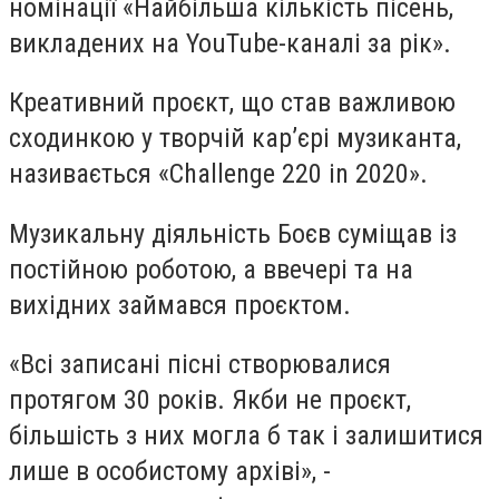
номінації
«
Найбільша кількість пісень,
викладених на YouTube-каналі за рік
»
.
К
реативний проєкт
, що
став важливою
сходинкою у творчій кар’єрі
музиканта,
називається
«
Challenge 220 in 2020
»
.
Музикальну діяльність Боєв
суміщав із
постійною
роботою
, а ввечері та на
вихідних займався проєктом.
«
Всі записані пісні створювалися
протягом 30 років. Якби не проєкт,
більшість з них могла б так і залишитися
лише в особистому архіві
», -