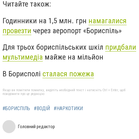
Читайте також:
Годинники на 1,5 млн. грн
намагалися
провезти
через аеропорт «Бориспіль»
Для трьох бориспільських шкіл
придбали
мультимедіа
майже на мільйон
В Борисполі
сталася пожежа
Якщо ви помітили помилку, виділіть необхідний текст і натисніть Ctrl + Enter, щоб
повідомити про це редакцію
#БОРИСПІЛЬ
#ВОДІЙ
#НАРКОТИКИ
Головний редактор