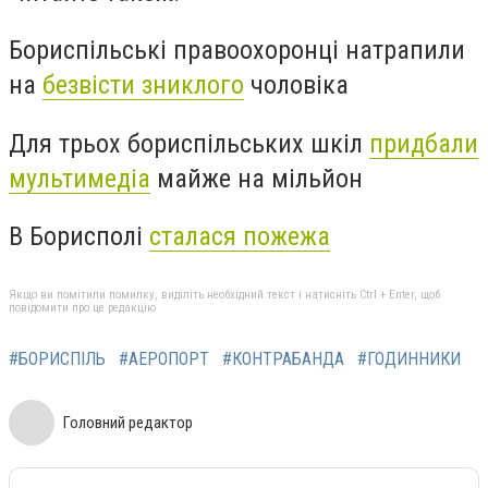
Бориспільські правоохоронці натрапили
на
безвісти зниклого
чоловіка
Для трьох бориспільських шкіл
придбали
мультимедіа
майже на мільйон
В Борисполі
сталася пожежа
Якщо ви помітили помилку, виділіть необхідний текст і натисніть Ctrl + Enter, щоб
повідомити про це редакцію
#БОРИСПІЛЬ
#АЕРОПОРТ
#КОНТРАБАНДА
#ГОДИННИКИ
Головний редактор